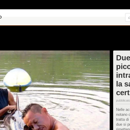
O
Due
pic
intr
la 
cer
pubblicato
Nelle ac
notano q
tratta di
due si p
rimettend