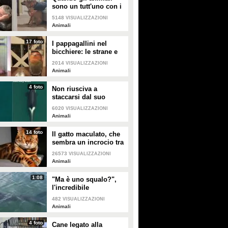
sono un tutt'uno con i
padroni e diventano
5148
VISUALIZZAZIONI
inseparabili con loro
Animali
17 foto
I pappagallini nel
bicchiere: le strane e
divertenti immagini
2014
VISUALIZZAZIONI
Animali
4 foto
Non riusciva a
staccarsi dal suo
cucciolo ormai morto:
6020
VISUALIZZAZIONI
ora mamma orca è di
Animali
nuovo incinta
14 foto
Il gatto maculato, che
sembra un incrocio tra
una tigre e un leopardo
26573
VISUALIZZAZIONI
Animali
1:08
"Ma è uno squalo?",
l'incredibile
avvistamento di una
482
VISUALIZZAZIONI
famiglia in gita in
Animali
barca
4 foto
Cane legato alla