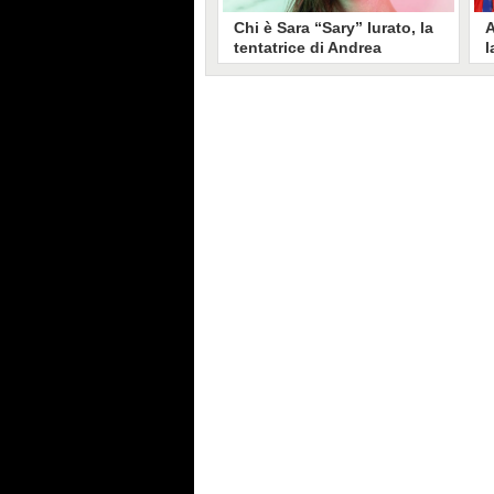
Chi è Sara “Sary” Iurato, la
A
tentatrice di Andrea
l
Petraroli a Temptation
S
Island 2026
s
Sara Iurato, soprannominata
G
“Sary”, è la tentatrice che ha fatto
l
vacillare Andrea Petraroli,
p
fidanzato di Iris De Lorenzis, a
C
Temptation Island 2026. Siciliana,
l
ha 24 anni e ha provato a mettere
o
in crisi il rapporto già precario tra
R
i due protagonisti del docu-reality
s
condotto da Filippo Bisciglia.
i
F