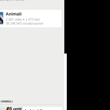
Animali
•
2.687 video
1.973 foto
38.144.543 visualizzazioni
I
ANIMALI
5 foto