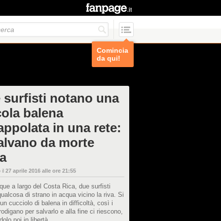
Comincia
da qui!
 surfisti notano una
cola balena
appolata in una rete:
salvano da morte
ta
 il
27 aprile 2016 alle ore 21:55
que a largo del Costa Rica, due surfisti
ualcosa di strano in acqua vicino la riva. Si
 un cucciolo di balena in difficoltà, così i
rodigano per salvarlo e alla fine ci riescono,
olo poi in libertà.