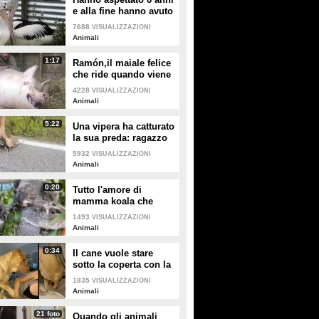
e alla fine hanno avuto
un pulcino: l'emozione
7688
VISUALIZZAZIONI
della coppia di
Animali
pellicani
1:17
Ramón,il maiale felice
che ride quando viene
accarezzato
4228
VISUALIZZAZIONI
Animali
5:22
Una vipera ha catturato
la sua preda: ragazzo
si ferma per liberarla e
5932
VISUALIZZAZIONI
salvarla
Animali
0:20
Tutto l'amore di
mamma koala che
culla il figlio per farlo
1493
VISUALIZZAZIONI
addormentare
Animali
0:34
Il cane vuole stare
sotto la coperta con la
padrona: lei lo
1835
VISUALIZZAZIONI
accontenta
Animali
21 foto
Quando gli animali