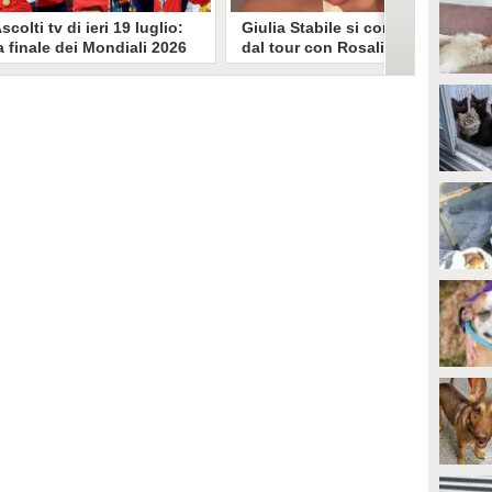
scolti tv di ieri 19 luglio:
Giulia Stabile si confessa
a finale dei Mondiali 2026
dal tour con Rosalia: "Non
pagna-Argentina
sono stata bene, costretta
travince (67.9%)
a stare chiusa in camera"
li ascolti tv di domenica 19
In giro per il mondo nel corpo di
uglio. Su Rai1 è stata trasmessa la
ballo di Rosalia, Giulia Stabile si è
artita conclusiva dei Mondiali di
lasciata andare a una confessione
alcio 2026, che ha visto trionfare
social dopo aver trascorso alcuni
a Spagna. Su Canale 5 è andato in
giorni chiusa nella sua stanza
nda un nuovo episodio di
d'hotel a causa di un malessere:
acconto di una notte. Nessuna
"La luce non arriva solo dagli
fida nell'access prime, è andata
altri. A volte è già dentro di noi".
n onda solo La Ruota della
ortuna.