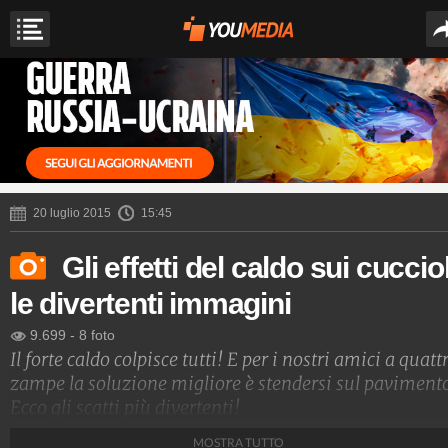
20 luglio 2015
15:45
Gli effetti del caldo sui cucciol
le divertenti immagini
9.699
-
8 foto
Il forte caldo colpisce tutti! E per i nostri amici a quatt
zampe la soluzione migliore è stendersi sul paviment
Ecco gli scatti più divertenti!
MOSTRA TUTTO