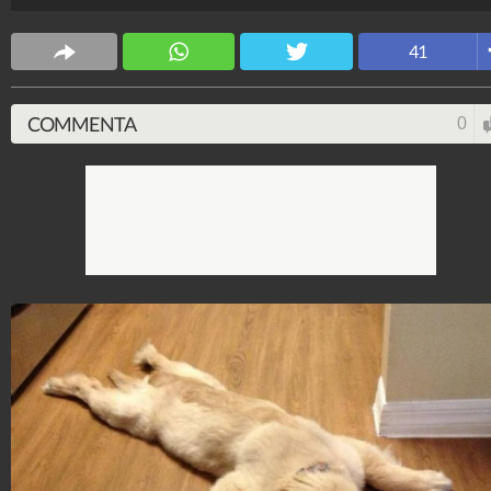
Animali
38.144.512
-
2.687 video
-
1.973 foto
41
COMMENTA
0