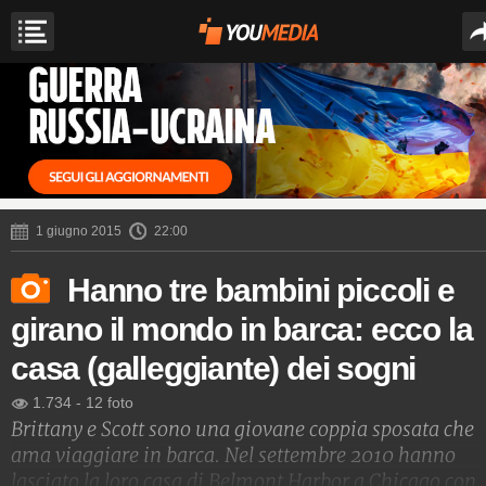
1 giugno 2015
22:00
Hanno tre bambini piccoli e
girano il mondo in barca: ecco la
casa (galleggiante) dei sogni
1.734
-
12 foto
Brittany e Scott sono una giovane coppia sposata che
ama viaggiare in barca. Nel settembre 2010 hanno
lasciato la loro casa di Belmont Harbor a Chicago con