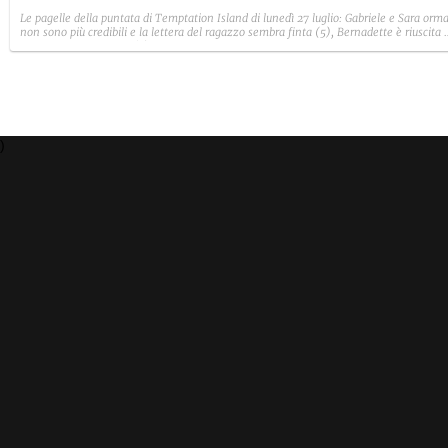
Le pagelle della puntata di Temptation Island di lunedì 27 luglio: Gabriele e Sara orma
non sono più credibili e la lettera del ragazzo sembra finta (5), Bernadette è riuscita 
avere il suo Diamante (8) e Sabrina ha negato il bacio con Lory, tradendo di fatto sia
Giovanni che se stessa in un solo momento (4).
)