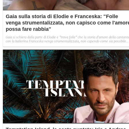
Gaia sulla storia di Elodie e Franceska: "Folle
venga strumentalizzata, non capisco come l'amor
possa fare rabbia"
Gaia si schiera dalla parte di Elodie e "trova folle" che la storia d'amore della cantant
con la ballerina Franceska venga strumentalizzata, non capendo come sia possibile
indignarsi davanti all'amore.