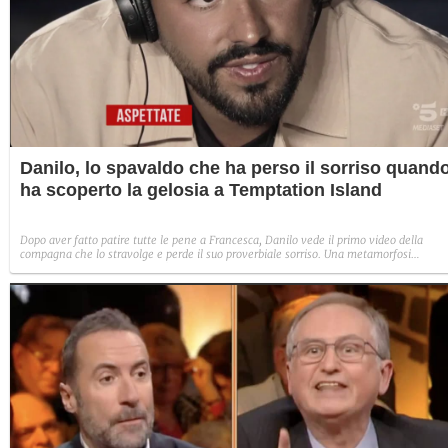
Danilo, lo spavaldo che ha perso il sorriso quand
ha scoperto la gelosia a Temptation Island
Dopo aver fatto patire tutte le pene a Francesca, Danilo vede il primo video della
compagna che lo stravolge e perde il suo proverbiale sorriso. Una metamorfosi
improvvisa che, a suo modo, è simbolo del programma.