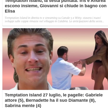
Temptation Island, la sesta puntata: Iris e Andrea
escono insieme, Giovanni si chiude in bagno con
Elisa
Temptation Island in diretta tv e streaming su Canale 5 e Witty: stasera i nuovi
sviluppi sulle coppie rimaste nel villaggio in Calabria. Le anticipazioni della sesta
puntata: Iris torna con Andrea ed escono insieme, Diamante vuole sposare Bernadett
Sabrina rifiuta il falò con Giovanni e si avvicina a Lory.
Temptation Island 27 luglio, le pagelle: Gabriele
attore (5), Bernadette ha il suo Diamante (8),
Sabrina mente (4)