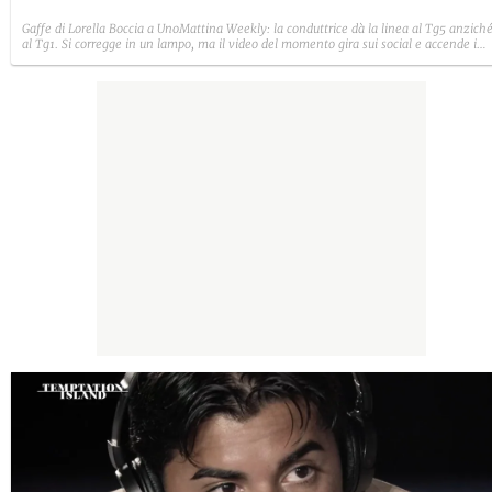
Gaffe di Lorella Boccia a UnoMattina Weekly: la conduttrice dà la linea al Tg5 anzich
al Tg1. Si corregge in un lampo, ma il video del momento gira sui social e accende i
commenti sulla rete.