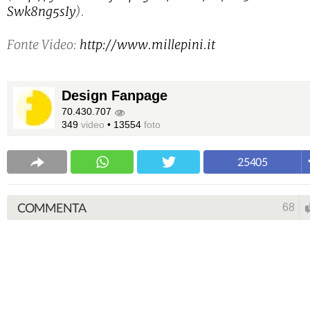
Swk8ng5sIy
).
Fonte Video:
http://www.millepini.it
Design Fanpage
70.430.707
349
video
•
13554
foto
25405
COMMENTA
68