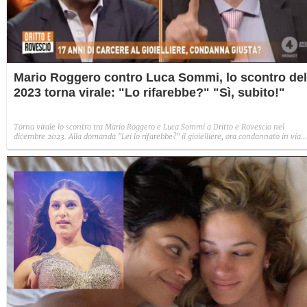
Mario Roggero contro Luca Sommi, lo scontro del
2023 torna virale: "Lo rifarebbe?" "Sì, subito!"
Torna virale lo scontro tra Mario Roggero e Luca Sommi a Dritto e Rovescio nel
dicembre 2023. Alla domanda "Lei lo rifarebbe?" il gioielliere, ora condannato in via
definitiva, rispose: "Sì, subito".