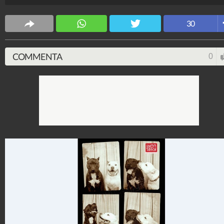
Animali
38.144.966
-
2.687 video
-
1.973 foto
30
COMMENTA
0