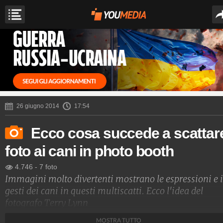
26 giugno 2014
17:54
Ecco cosa succede a scattar
foto ai cani in photo booth
4.746
-
7 foto
Immagini molto divertenti mostrano le espressioni e i
gesti dei cani in questi multiscatti. Ecco l'idea del
fotografo Terry Lynn
MOSTRA TUTTO