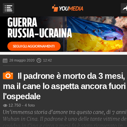
28 maggio 2020
12:42
Il padrone è morto da 3 mesi,
ma il cane lo aspetta ancora fuori
l'ospedale
12.750
-
4 foto
Un'immensa storia d'amore tra questo cane, di 7 anni
Wuhan in Cina. Il padrone è uno delle tante vittime de
covid19 in Cina e circa 3 mesi fa è stato ricoverato in