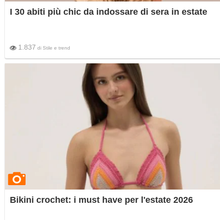
I 30 abiti più chic da indossare di sera in estate
1.837
di
Stile e trend
Bikini crochet: i must have per l'estate 2026