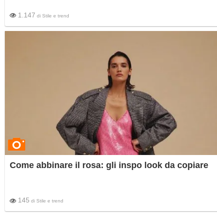
1.147
di
Stile e trend
Come abbinare il rosa: gli inspo look da copiare
145
di
Stile e trend