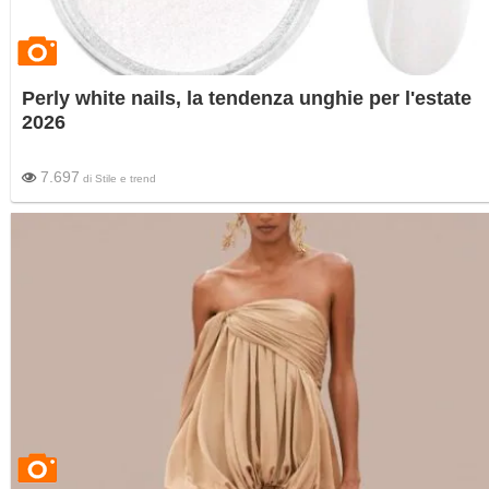
Perly white nails, la tendenza unghie per l'estate
2026
7.697
di
Stile e trend