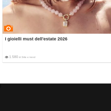
I gioielli must dell'estate 2026
1.580
di
Stile e trend
)