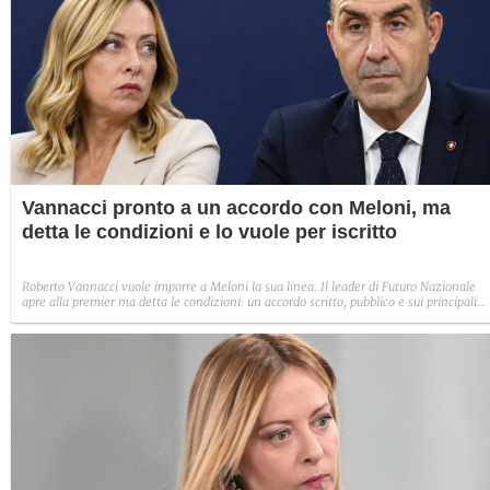
Vannacci pronto a un accordo con Meloni, ma
detta le condizioni e lo vuole per iscritto
Roberto Vannacci vuole imporre a Meloni la sua linea. Il leader di Futuro Nazionale
apre alla premier ma detta le condizioni: un accordo scritto, pubblico e sui principali
temi all'ordine del giorno di Fn, dalla remigrazione alla revoca degli aiuti all'Ucraina.