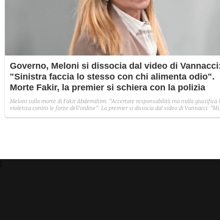
Governo, Meloni si dissocia dal video di Vannacci
"Sinistra faccia lo stesso con chi alimenta odio".
Morte Fakir, la premier si schiera con la polizia
Meloni sulla morte di Fakir Abderrahim: "Accertare responsabilità ma nulla giustifica 
violenza contro le forze dell'ordine". La premier si dissocia dal video di Vannacci: "Mi
aspetto la sinistra faccia lo stesso con chi alimenta odio".
)