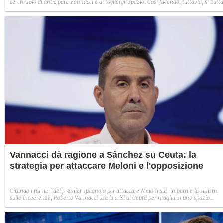
cerchi solo di anticipare Vannacci e di togliergli spazio. Così facendo, tuttavia, si butta
sempre più a destra, finendo per legittimarlo. Non esattamente la migliore delle idee
Vannacci dà ragione a Sánchez su Ceuta: la
strategia per attaccare Meloni e l'opposizione
Citando i numeri del premier spagnolo per attaccare Meloni sui rimpatri e la sinistra
sulle incoerenze, Roberto Vannacci usa la crisi di Ceuta per ritagliarsi uno spazio
autonomo a destra. Un'operazione politica che punta al "modello australiano" per la
gestione dei flussi.