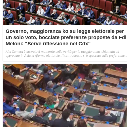
Governo, maggioranza ko su legge elettorale per
un solo voto, bocciate preferenze proposte da Fdi
Meloni: "Serve riflessione nel Cdx"
Alla Camera è arrivato il momento della verità per la maggioranza, chiamata ad
approvare in Aula la riforma elettorale. Il centrodestra si è spaccato sulle preferenze,
per un solo voto: Lega e FI avrebbero dovuto secondo gli accordi convergere
sull'emendamento di FdI, ma il voto segreto ha complicato le cose e la maggioranza 
andata sotto.