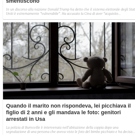
smentiscono
In un discorso alla nazione Donald Trump ha detto che il sistema elettorale degli Stat
Uniti è estremamente "vulnerabile". Ha accusato la Cina di aver "acquisito
illecitamente i dati di 220 milioni di elettori statunitensi" e di aver influenzato le
elezioni nel 2020. Ha anche affermato che dei nuovi documenti dell'intelligence gli
avrebbero dato ragione: in realtà, lo smentiscono.
Quando il marito non rispondeva, lei picchiava il
figlio di 2 anni e gli mandava le foto: genitori
arrestati in Usa
La polizia di Burnsville è intervenuta nell'abitazione della coppia dopo una
segnalazione di una persona che aveva visto le foto del bimbo picchiato e ha deciso