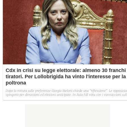
Cdx in crisi su legge elettorale: almeno 30 franchi
tiratori. Per Lollobrigida ha vinto l'interesse per la
poltrona
Dopo la rottura sulle preferenze Giorgia Meloni chiede una "riflessione". Le opposizio
spingono per dimissioni ed elezioni anticipate. In Aula FdI vota con i vannacciani sul
preferenze, Lega e FI contrari.