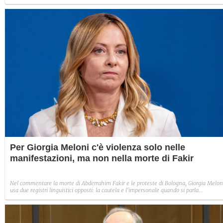
così di allertare le autorità temendo per l'incolumità del minore. Sui telefoni decine di
video e foto del piccolo picchiato dalla madre con relativi messaggi al marito.
Per Giorgia Meloni c'è violenza solo nelle
manifestazioni, ma non nella morte di Fakir
Nel commentare la morte di Abderrahim Fakir e le proteste di Bologna, Giorgia Melon
usa due registri linguistici opposti: la cautela e l'impersonale quando si parla
dell'intervento delle forze dell'ordine, i verbi dell'accusa e la parola "violenza" quand
i protagonisti diventano i manifestanti. Perché, in politica, anche la sintassi è una
scelta.