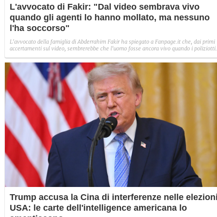
L'avvocato di Fakir: "Dal video sembrava vivo
quando gli agenti lo hanno mollato, ma nessuno
l'ha soccorso"
L'avvocato della famiglia di Abderrahim Fakir ha spiegato a Fanpage.it che, dai primi
accertamenti sul video, sembrerebbe che l'uomo fosse ancora vivo quando i poliziotti
hanno allentato la presa. Nonostante questo, però, nessuno lo avrebbe slegato o
soccorso.
Trump accusa la Cina di interferenze nelle elezion
USA: le carte dell'intelligence americana lo