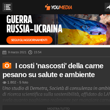
9 marzo 2021
15:54
I costi 'nascosti' della carne
pesano su salute e ambiente
1.802
-
5 foto
Uno studio di Demetra, Società di consulenza in ambi
di ricerca scientifica sulla sostenibilità, affidato da LA
svela quanto paghiamo realmente per mangiare carn
Il costo però è 'nascosto' perché non lo vediamo
MOSTRA TUTTO