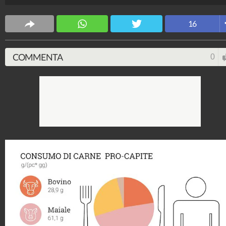
direttamente sul pezzo che paghiamo quando
acquistiamo questi alimenti.
16
Zeina Ayache
52.793.980
-
245 video
-
617 foto
COMMENTA
0