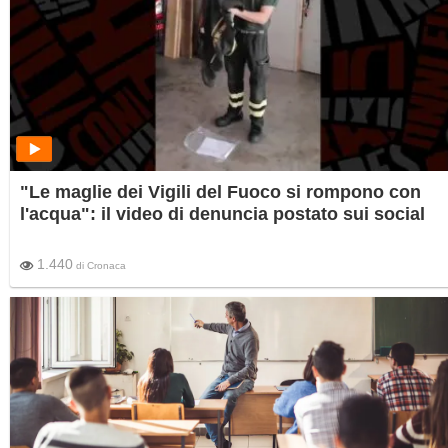
"Le maglie dei Vigili del Fuoco si rompono con
l'acqua": il video di denuncia postato sui social
1.440
di
Cronaca