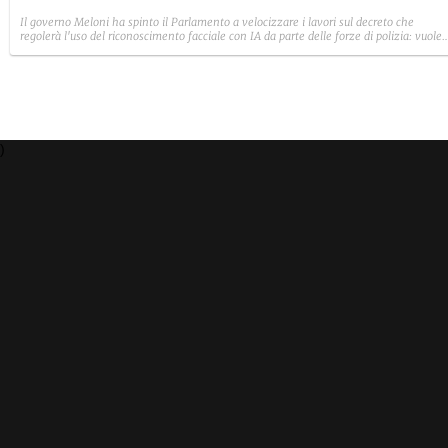
Il governo Meloni ha spinto il Parlamento a velocizzare i lavori sul decreto che
regolerà l'uso del riconoscimento facciale con IA da parte delle forze di polizia: vuole
chiudere entro pochi giorni, per dare il via libera definitivo la prossima settimana.
Nelle commissioni, però, le opposizioni protestano e anche Forza Italia ha sollevato
qualche critica. Ieri la Commissione europea è intervenuta per ricordare quali sono i
paletti.
)