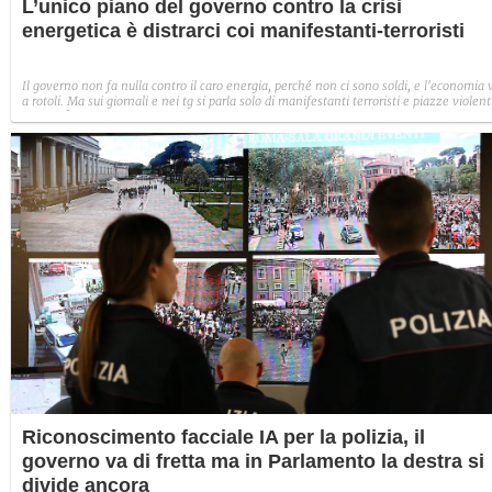
L’unico piano del governo contro la crisi
energetica è distrarci coi manifestanti-terroristi
Il governo non fa nulla contro il caro energia, perché non ci sono soldi, e l'economia 
a rotoli. Ma sui giornali e nei tg si parla solo di manifestanti terroristi e piazze violent
Un caso? Forse no
Riconoscimento facciale IA per la polizia, il
governo va di fretta ma in Parlamento la destra si
divide ancora