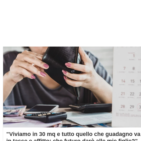
"Viviamo in 30 mq e tutto quello che guadagno va
in tasse e affitto: che futuro darò alle mie figlie?"