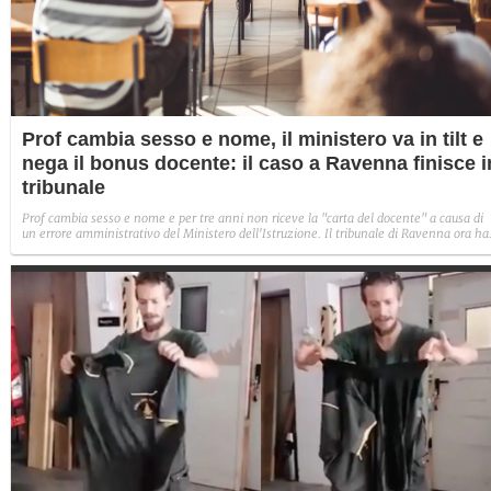
Prof cambia sesso e nome, il ministero va in tilt e
nega il bonus docente: il caso a Ravenna finisce i
tribunale
Prof cambia sesso e nome e per tre anni non riceve la "carta del docente" a causa di
un errore amministrativo del Ministero dell'Istruzione. Il tribunale di Ravenna ora ha
disposto il pagamento del bonus arretrato e di 3mila euro di spese legali.