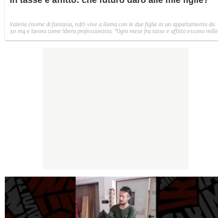
Valeria (nome di fantasia, ndr) vive a Roma con le due figlie in un appartamento da
30 mq e lavora come libera professionista: "Ogni mese fra tasse e affitto escono mille
euro, siamo costrette a vivere con 250 euro al mese". Questo è il suo racconto a
Fanpage.it.