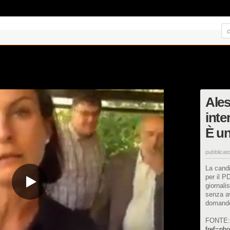
Ales
inte
È un
pubblicato
La candi
per il P
giornali
senza a
domand
FONTE
fref=pho