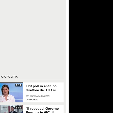
I
GIOPOLITIK
1:14
Exit poll in anticipo, il
direttore del TG3 si
scusa: "Un errore
70
VISUALIZZAZIONI
dovuto alla
GioPolitik
concitazione"
3:51
"Il robot del Governo
Renzi va in tilt", il