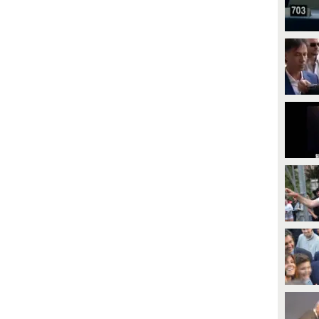
ittime del crollo della palazzina
Schillaci, interpellato alla Camera
el rione Pistunina, a Messina.
sulla quantità di persone che dice
ecuperato un corpo, sarebbe
di aver dovuto rinunciare a esami
uello di Sara Leone. Si cercano
o cure - circa 6 milioni - ha
ncora due dispersi. Intanto,
contestato il dato: "È un'indagine
roseguono le indagini e gli
basata sulle dichiarazioni degli
nterrogatori dei tre indagati.
intervistati: misura una
percezione autodichiarata", e non
"una prescrizione medica negata
né una prestazione rifiutata dal
Servizio sanitario nazionale".