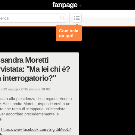
Comincia
da qui!
sandra Moretti
rvistata: "Ma lei chi è?
 interrogatorio?"
 il
12 maggio 2015 alle ore 18:09
data alla presidenza della regione Veneto
D, Alessandra Moretti, risponde così a un
sta che tenta di strapparle un'intervista
ver accordato precedentemente le
e.
:
https://www.facebook.com/GigiDiMeo1?
to