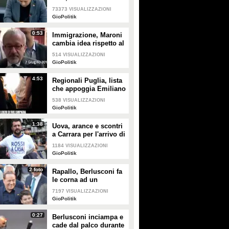
la penna"
al Parlamento europeo
PLAY
Antonio D'Errico e il figlio
73373
VISUALIZZAZIONI
Alessandro, 26 anni, sono stati
GioPolitik
travolti da una tettoia mentre
33
• di
Gaia Martignetti
lavoravano in cantiere. L'uomo è
0:53
Immigrazione, Maroni
morto salvando il figlio. Il
cambia idea rispetto al
cantiere è stato posto sotto
2011
sequestro
514
VISUALIZZAZIONI
GioPolitik
4:53
Regionali Puglia, lista
che appoggia Emiliano
(PD) dà "rimborso
538
VISUALIZZAZIONI
spese" al
GioPolitik
rappresentante di lista
1:38
Uova, arance e scontri
a Carrara per l'arrivo di
Salvini
1184
VISUALIZZAZIONI
GioPolitik
2 foto
Rapallo, Berlusconi fa
le corna ad un
bambino nella foto di
7197
VISUALIZZAZIONI
gruppo
GioPolitik
0:27
Berlusconi inciampa e
cade dal palco durante