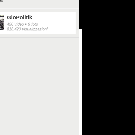
GioPolitik
•
456 video
9 foto
818.420 visualizzazioni