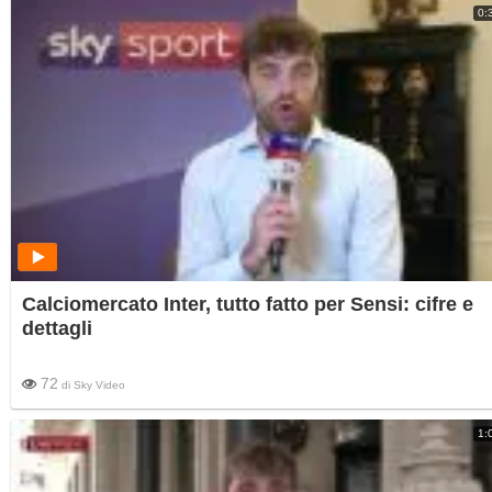
0:
Calciomercato Inter, tutto fatto per Sensi: cifre e
dettagli
72
di
Sky Video
1: