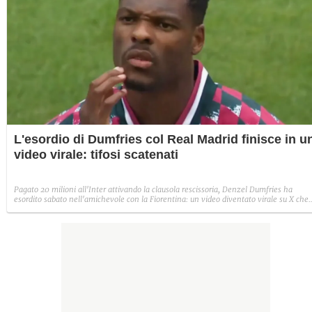
L'esordio di Dumfries col Real Madrid finisce in u
video virale: tifosi scatenati
Pagato 20 milioni all'Inter attivando la clausola rescissoria, Denzel Dumfries ha
esordito sabato nell'amichevole con la Fiorentina: un video diventato virale su X che
riassume la sua prova diventa il catalizzatore dei commenti dei tifosi scatenati.