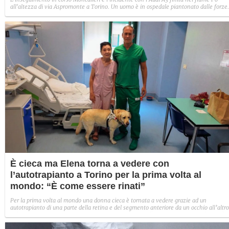
all'altezza di via Aspromonte a Torino. Un uomo è in ospedale piantonato dalle forze
dell'ordine, un'altra persona è sicuramente fuggito, mentre di altre due non si hanno
notizie
È cieca ma Elena torna a vedere con
l’autotrapianto a Torino per la prima volta al
mondo: “È come essere rinati”
Per la prima volta al mondo una donna cieca è tornata a vedere grazie ad un
autotrapianto di una parte della retina e del segmento anteriore da un occhio all’altro
all’ospedale Molinette di Torino. Per la 67enne Elena "è come essere un po’ rinati".