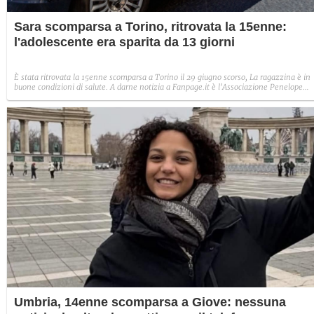
Sara scomparsa a Torino, ritrovata la 15enne:
l'adolescente era sparita da 13 giorni
È stata ritrovata la 15enne scomparsa a Torino il 29 giugno scorso, La ragazzina è in
buone condizioni di salute. A darne notizia a Fanpage.it è l'Associazione Penelope
Piemonte.
Umbria, 14enne scomparsa a Giove: nessuna