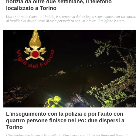
notizia da oltre due settimane, il telefono
localizzato a Torino
Una 14enne di Giove, in Umbria, è scomparsa dal 22 luglio scorso dopo aver raccontat
ai familiari di dover uscire di casa per vedersi con un’amica. Il telefono è stato
localizzato a Torino. La famiglia lancia un appello e chiede a chi ha informazioni di
contattare il 112.
L'inseguimento con la polizia e poi l'auto con
quattro persone finisce nel Po: due dispersi a
Torino
L'inseguimento in corso Moncalieri e l'incidente con l'Audi A3 finita nel fiume Po