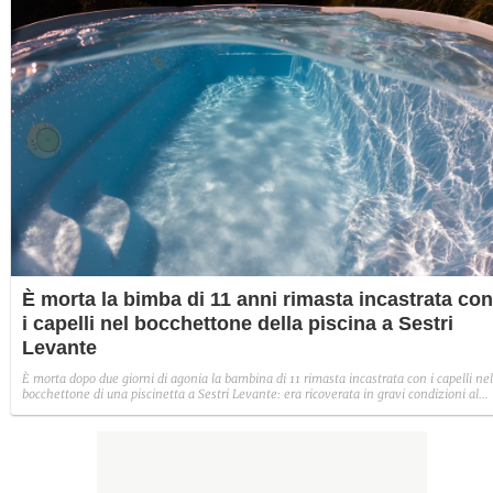
È morta la bimba di 11 anni rimasta incastrata con
i capelli nel bocchettone della piscina a Sestri
Levante
È morta dopo due giorni di agonia la bambina di 11 rimasta incastrata con i capelli nel
bocchettone di una piscinetta a Sestri Levante: era ricoverata in gravi condizioni al
Gaslini di Genova.