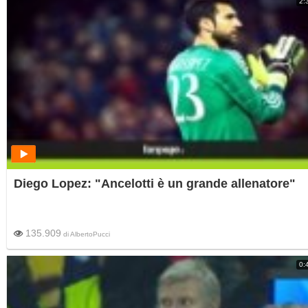
2:
Diego Lopez: "Ancelotti è un grande allenatore"
135.909
di
AlbertoPucci
0: