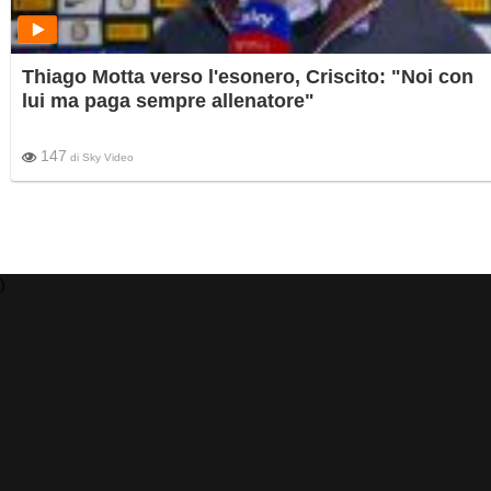
Thiago Motta verso l'esonero, Criscito: "Noi con
lui ma paga sempre allenatore"
147
di
Sky Video
)