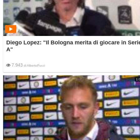
Diego Lopez: "Il Bologna merita di giocare in Seri
A"
7.943
di
AlbertoPucci
1: