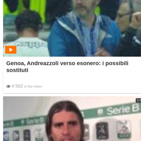
Genoa, Andreazzoli verso esonero: i possibili
sostituti
4.562
di
Sky Video
1: