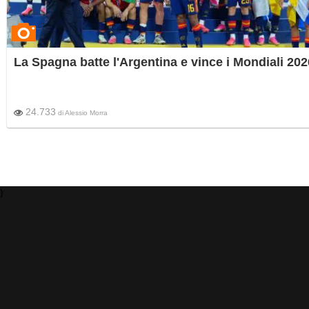
La Spagna batte l'Argentina e vince i Mondiali 202
24.733
di
Alessio Morra
)