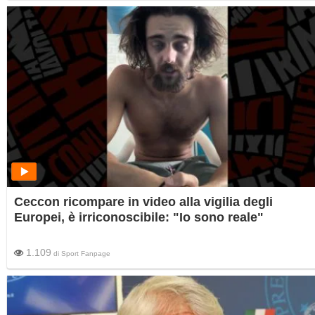
Ceccon ricompare in video alla vigilia degli
Europei, è irriconoscibile: "Io sono reale"
1.109
di
Sport Fanpage