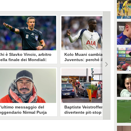
hi è Slavko Vincic, arbitro
Kolo Muani cambia la
ella finale dei Mondiali:
Juventus: perché il suo
inì in un'inchiesta sulla
arrivo è fondamentale e
rostituzione "per caso"
come giocherà la squadra
l direttore di gara sloveno ha 46
Il club ha inseguito a lungo
nni ed è alla seconda finale della
l'attaccante francese rinunciando
arriera, nel 2024 fischiò in quella
ad alternative: lo considera l'unico
i Champions tra Real Madrid e
calciatore davvero funzionale al
orussia Dortmund. Il precedente
progetto tattico di Spalletti.
a "brividi" con l'Argentina.
'ultimo messaggio del
Baptiste Veistroffer e il
eggendario Nirmal Purja
divertente pit-stop al
rima di morire sul
Carrefour durante il
arakorum somiglia a un
Criterium: "Avevo troppa
resagio: "Non chiedo
sete"
ileggere oggi l'ultimo messaggio
Il corridore francese della Lotto-