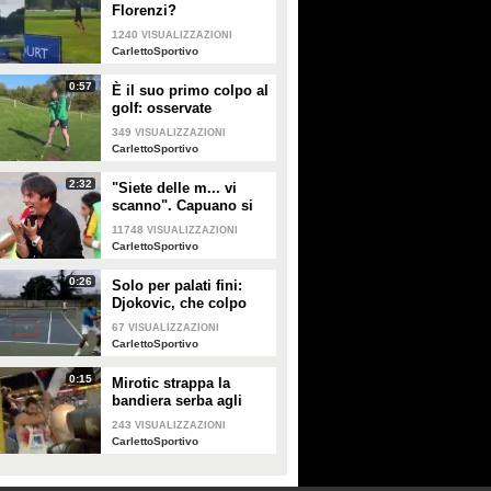
Florenzi?
1240
VISUALIZZAZIONI
CarlettoSportivo
0:57
È il suo primo colpo al
golf: osservate
attentamente la mazza
349
VISUALIZZAZIONI
CarlettoSportivo
2:32
"Siete delle m... vi
scanno". Capuano si
scaglia contro i
11748
VISUALIZZAZIONI
calciatori dell'Arezzo
CarlettoSportivo
0:26
Solo per palati fini:
Djokovic, che colpo
spettacolare!
67
VISUALIZZAZIONI
CarlettoSportivo
0:15
Mirotic strappa la
bandiera serba agli
Europei dopo la
243
VISUALIZZAZIONI
sconfitta con l'Italia
CarlettoSportivo