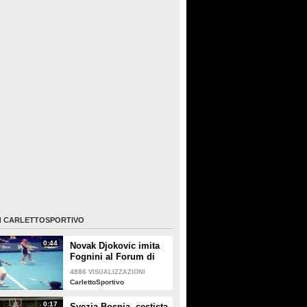
I
CARLETTOSPORTIVO
0:44
Novak Djokovic imita
Fognini al Forum di
Assago: Flavia
4886
VISUALIZZAZIONI
Pennetta ride divertita
CarlettoSportivo
0:17
Svezia-Bosnia, cestista