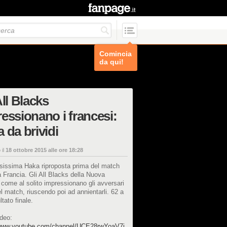
Comincia
da qui!
All Blacks
essionano i francesi:
 da brividi
 il
18 ottobre 2015 alle ore 18:28
sissima Haka riproposta prima del match
a Francia. Gli All Blacks della Nuova
come al solito impressionano gli avversari
l match, riuscendo poi ad annientarli. 62 a
ultato finale.
deo:
/www.youtube.com/channel/UCE28rwYoaV7j