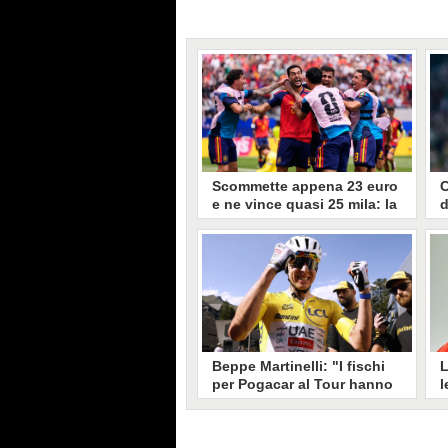
Scommette appena 23 euro
C
e ne vince quasi 25 mila: la
d
multipla fortunata è
f
incredibile
p
La sequenza di pronostici
I
indovinati è iniziata col brivido di
a
Spagna-Belgio nei quarti ed è
c
finita con la sequenza di risultati
d
indovinati nel golf. Dieci eventi
B
indovinati e tanti soldi in tasca
d
con poco.
Beppe Martinelli: "I fischi
L
per Pogacar al Tour hanno
l
senso. Ai francesi certe
p
cose non piacciono"
K
p
Al giro di boa del Tour de France
R