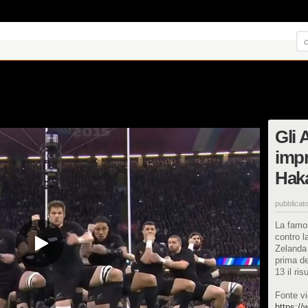
Gli 
impr
Haka
pubblicato
La famo
contro l
Zelanda 
prima de
13 il ris
Fonte vi
https:/