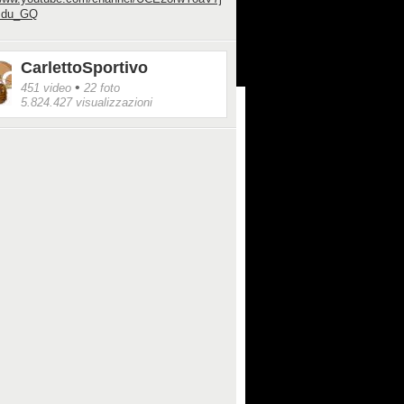
zdu_GQ
CarlettoSportivo
•
451 video
22 foto
5.824.427 visualizzazioni