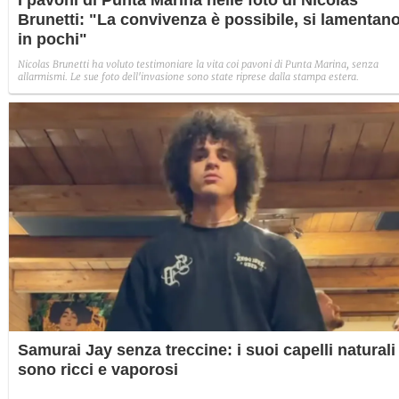
I pavoni di Punta Marina nelle foto di Nicolas
Brunetti: "La convivenza è possibile, si lamentan
in pochi"
Nicolas Brunetti ha voluto testimoniare la vita coi pavoni di Punta Marina, senza
allarmismi. Le sue foto dell'invasione sono state riprese dalla stampa estera.
Samurai Jay senza treccine: i suoi capelli naturali
sono ricci e vaporosi