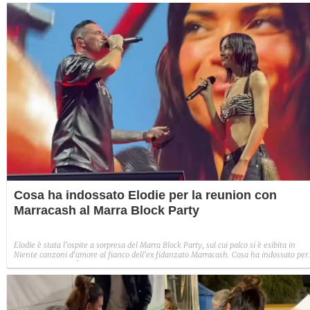
Cosa ha indossato Elodie per la reunion con
Marracash al Marra Block Party
Elodie è stata l'ospite a sorpresa del Marra Block Party, sul cui palco si è esibita in
Niente canzoni d'amore al fianco dell'ex fidanzato Marracash. Cosa ha indossato per
l'esclusivo evento?