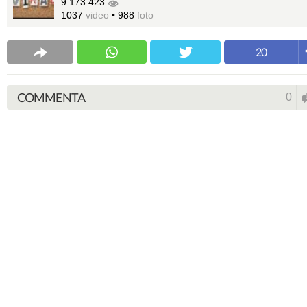
9.173.423
1037
video
•
988
foto
20
COMMENTA
0