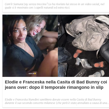
Com'è Samurai Jay senza treccine? Lo ha rivelato lui stesso in un video social, nel
quale si è mostrato con i capelli naturali ed extra ricci.
Elodie e Franceska nella Casita di Bad Bunny coi
jeans over: dopo il temporale rimangono in slip
Elodie e Franceska Nuredini sarebbero dovute essere nella Casita di Bad Bunny
durante il suo secondo concerto milanese (che però è stato annullato a causa di una
terribile grandinata). Cosa avevano indossato per l'evento?