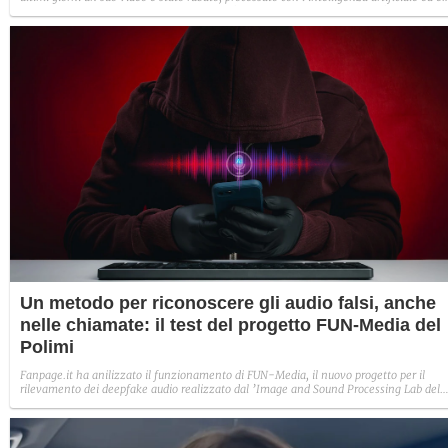
diventato un deepfake che sponsorizza un'applicazione legata al gioco d'azzardo.
Un metodo per riconoscere gli audio falsi, anche
nelle chiamate: il test del progetto FUN-Media del
Polimi
Fanpage.it ha anilizzato il funzionamento di FUN-Media, il nuovo progetto per il
rilevamento dei deepfake audio realizzato dal ’Image and Sound Processing Lab del
Politecnico di Milano. Abbiamo creato un audio fake per capire se effettivamente
veniva riconosciuto come tale.