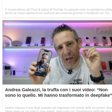
Il vicepresidente del Trust & Safety di YouTube ha spiegato come la piattaforma abbi
deciso un nuovo approccio nei confronti dei contenuti generati o modificati con l'IA.
Nessun bando preventivo, ma i video ripetitivi, manipolatori e che trattano temi
sensibili non saranno più monetizzabili.
Andrea Galeazzi, la truffa con i suoi video: “Non
sono io quello. Mi hanno trasformato in deepfake
Andrea Galeazzi è uno degli youtuber più importanti nel settore delle recensioni. Negl
ultimi giorni un suo video è stato rubato, processato con l'intelligenza artificiale ed è