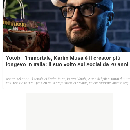
Yotobi l'immortale, Karim Musa è il creator più
longevo in Italia: il suo volto sui social da 20 anni
Aperto nel 2006, il canale di Karim Musa, in arte Yotobi, è uno dei più duraturi di tutt
YouTube Italia. Tra i pionieri della professione di creator, Yotobi continua ancora oggi
ad essere un punto di riferimento per la sua fedele pur senza cedere alle lusinghe del
mainstream.