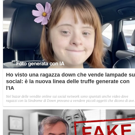
Ho visto una ragazza down che vende lampade su
social: è la nuova linea delle truffe generate con
l'IA
Nel bazar delle vendite online sui social network sono spuntati anche video dove
ragazzi con la Sindrome di Down provano a vendere piccoli oggetti che dicono di ave
costruito con le loro mani. Nello specifico parliamo di una lampada da tavolo. Nel
profilo non c'è niente di reale.