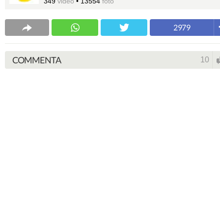
349
video
•
13554
foto
2979
COMMENTA
10