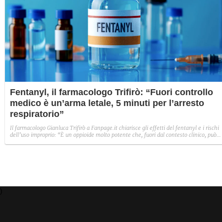
Fentanyl, il farmacologo Trifirò: “Fuori controllo
medico è un’arma letale, 5 minuti per l’arresto
respiratorio”
Il farmacologo Gianluca Trifirò a Fanpage.it chiarisce gli effetti del fentanyl e i rischi
dell’uso improprio: “È un oppioide molto potente che, fuori dal contesto clinico, può
diventare estremamente pericoloso”.
)