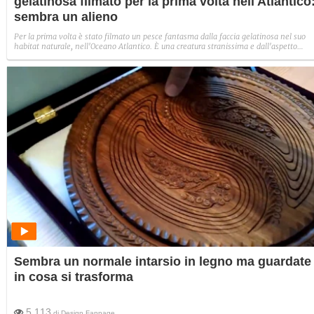
gelatinosa filmato per la prima volta nell'Atlantico
sembra un alieno
Per la prima volta è stato filmato un pesce fantasma dalla faccia gelatinosa nel suo
habitat naturale, nell'Oceano Atlantico. È una creatura stranissima e dall'aspetto
alieno, che sembra direttamente uscita da un film di fantascienza.
Sembra un normale intarsio in legno ma guardate
in cosa si trasforma
5.113
di
Design Fanpage