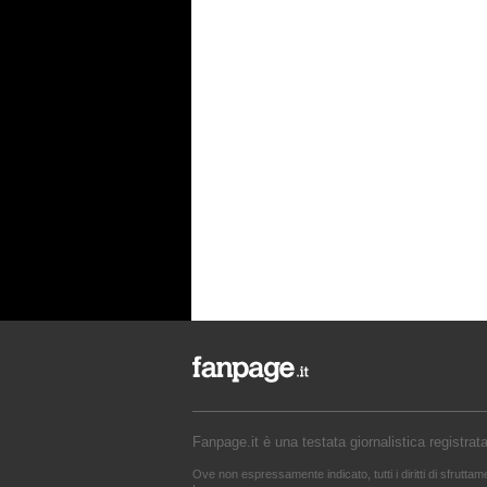
Fanpage.it è una testata giornalistica registrat
Ove non espressamente indicato, tutti i diritti di sfrutta