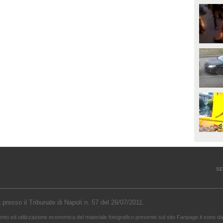
SE
a presso il Tribunale di Napoli n. 57 del 26/07/2011.
mento ed utilizzazione economica del materiale fotografico presente sul sito Fanpage.it sono da 