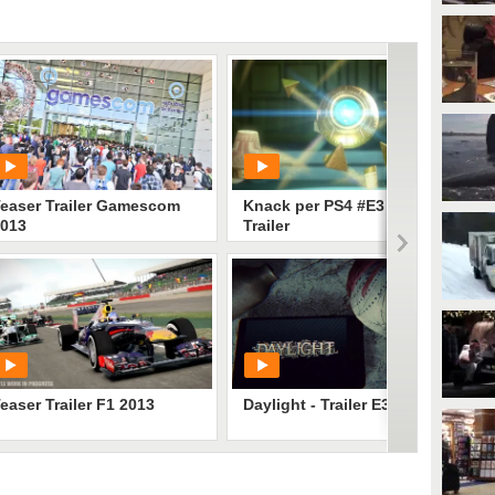
easer Trailer Gamescom
Knack per PS4 #E3 2013
013
Trailer
PLAY
PLAY
88
• di
CyberLudus
61
• di
GamesFanpage
easer Trailer F1 2013
Daylight - Trailer E3 2013