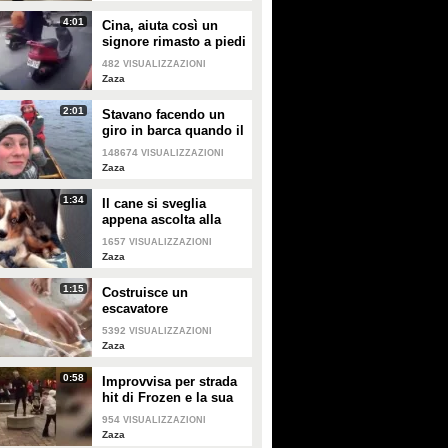
PLAY
PLAY
4:01
Cina, aiuta così un
signore rimasto a piedi
613
• di
CyberLudus
115
• di
CyberLudus
con lo scooter
482
VISUALIZZAZIONI
Zaza
2:01
Stavano facendo un
giro in barca quando il
cielo si oscura e...
148674
VISUALIZZAZIONI
Zaza
1:34
Il cane si sveglia
appena ascolta alla
radio la hit di Frozen
1657
VISUALIZZAZIONI
"let it go"
Zaza
1:15
Costruisce un
escavatore
"meccanico" usando
5392
VISUALIZZAZIONI
siringhe e cartone
Zaza
0:58
Improvvisa per strada
hit di Frozen e la sua
performance diventa
954
VISUALIZZAZIONI
virale
Zaza