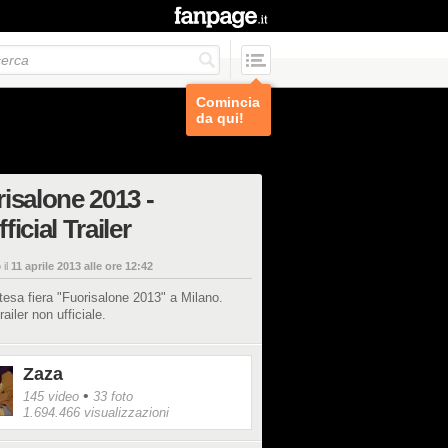
Comincia
da qui!
isalone 2013 -
ficial Trailer
 il
11 aprile 2013 alle ore 12:42
ttesa fiera "Fuorisalone 2013" a Milano.
railer non ufficiale.
Zaza
•
145 video
33 foto
1.694.466 visualizzazioni