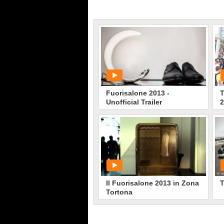
Fuorisalone 2013 -
T
Unofficial Trailer
2
PLAY
124
• di
Zaza
Il Fuorisalone 2013 in Zona
T
Tortona