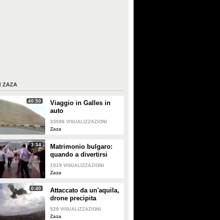
I
ZAZA
40:50
Viaggio in Galles in
auto
33596
VISUALIZZAZIONI
Zaza
3:34
Matrimonio bulgaro:
quando a divertirsi
sono gli uomini
1919
VISUALIZZAZIONI
Zaza
0:40
Attaccato da un'aquila,
drone precipita
rovinosamente
529
VISUALIZZAZIONI
Zaza