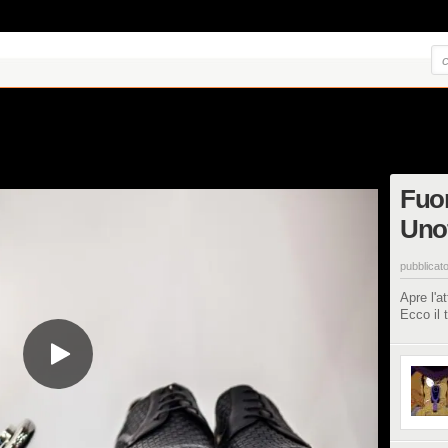
Fuor
Unof
pubblicato
Apre l'a
Ecco il t