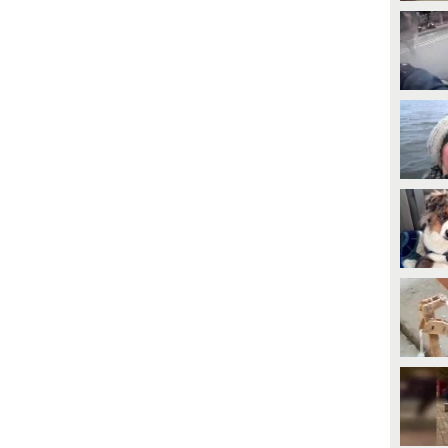
PLAY
PLAY
269
• di
CyberLudus
6
• di
CyberLudus