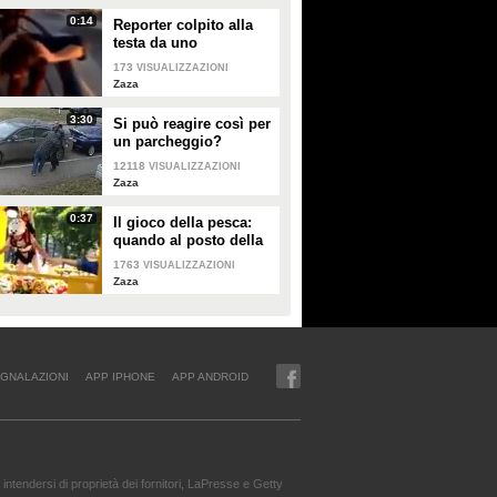
0:14
Reporter colpito alla
testa da uno
skateboard volante
173
VISUALIZZAZIONI
Zaza
3:30
Si può reagire così per
un parcheggio?
12118
VISUALIZZAZIONI
Zaza
0:37
Il gioco della pesca:
quando al posto della
mano robotica c'è una
1763
VISUALIZZAZIONI
persona
Zaza
GNALAZIONI
APP IPHONE
APP ANDROID
intendersi di proprietà dei fornitori, LaPresse e Getty