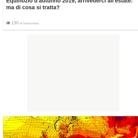
Equinozio d'autunno 2019, arrivederci all'estate:
ma di cosa si tratta?
190
di
Videonews