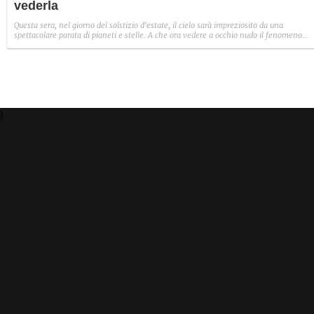
vederla
Questa sera, nel giorno del solstizio d'estate, il cielo sarà impreziosito da una
spettacolare parata di pianeti e stelle. A che ora vedere a occhio nudo il fenomeno
astronomico nei cieli d'Italia il 21 giugno, il primo giorno della stagione estiva 2026.
)