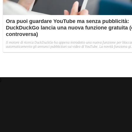
Ora puoi guardare YouTube ma senza pubblicità:
DuckDuckGo lancia una nuova funzione gratuita (
controversa)
Il motore di ricerca DuckDuckGo ha appena introdotto una nuova funzione per blocca
automaticamento gli annunci pubblicitari sui video di YouTube. La novità funziona gi
per Mac, Windows e iOS e presto sbarcherà sui dispositivi Android.
)