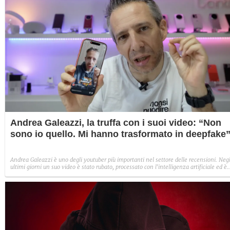
Andrea Galeazzi, la truffa con i suoi video: “Non
sono io quello. Mi hanno trasformato in deepfake
Andrea Galeazzi è uno degli youtuber più importanti nel settore delle recensioni. Negl
ultimi giorni un suo video è stato rubato, processato con l'intelligenza artificiale ed è
diventato un deepfake che sponsorizza un'applicazione legata al gioco d'azzardo.