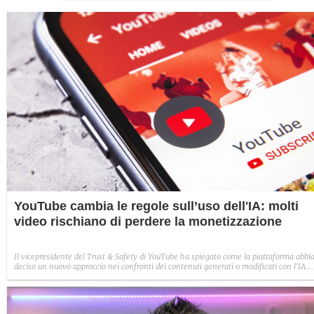
YouTube cambia le regole sull’uso dell'IA: molti
video rischiano di perdere la monetizzazione
Il vicepresidente del Trust & Safety di YouTube ha spiegato come la piattaforma abbi
deciso un nuovo approccio nei confronti dei contenuti generati o modificati con l'IA.
Nessun bando preventivo, ma i video ripetitivi, manipolatori e che trattano temi
sensibili non saranno più monetizzabili.