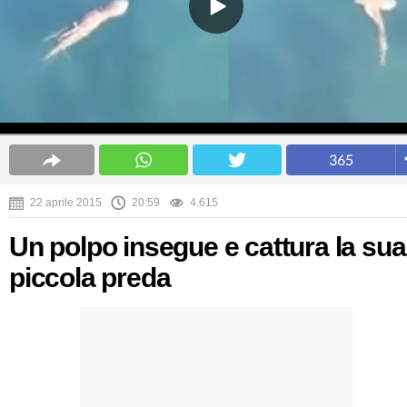
365
22 aprile 2015
20:59
4.615
Un polpo insegue e cattura la sua
piccola preda