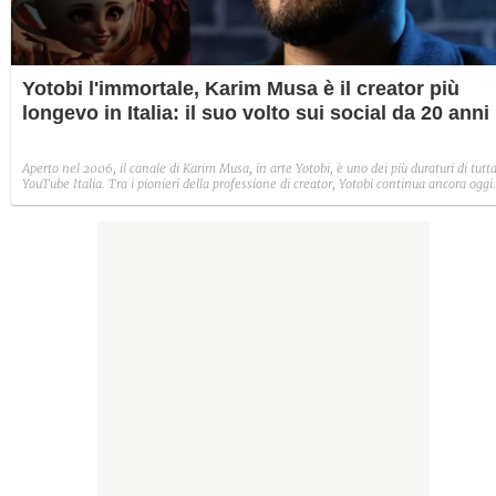
Yotobi l'immortale, Karim Musa è il creator più
longevo in Italia: il suo volto sui social da 20 anni
Aperto nel 2006, il canale di Karim Musa, in arte Yotobi, è uno dei più duraturi di tutt
YouTube Italia. Tra i pionieri della professione di creator, Yotobi continua ancora oggi
ad essere un punto di riferimento per la sua fedele pur senza cedere alle lusinghe del
mainstream.