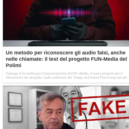
Un metodo per riconoscere gli audio falsi, anche
nelle chiamate: il test del progetto FUN-Media del
Polimi
Fanpage.it ha anilizzato il funzionamento di FUN-Media, il nuovo progetto per il
rilevamento dei deepfake audio realizzato dal ’Image and Sound Processing Lab del
Politecnico di Milano. Abbiamo creato un audio fake per capire se effettivamente
veniva riconosciuto come tale.