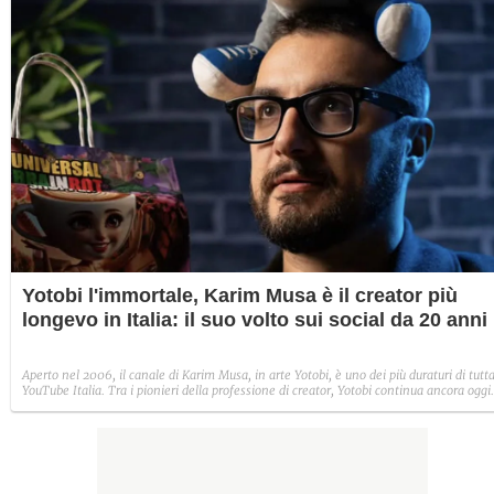
Yotobi l'immortale, Karim Musa è il creator più
longevo in Italia: il suo volto sui social da 20 anni
Aperto nel 2006, il canale di Karim Musa, in arte Yotobi, è uno dei più duraturi di tutt
YouTube Italia. Tra i pionieri della professione di creator, Yotobi continua ancora oggi
ad essere un punto di riferimento per la sua fedele pur senza cedere alle lusinghe del
mainstream.