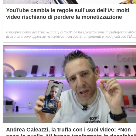
YouTube cambia le regole sull’uso dell'IA: molti
video rischiano di perdere la monetizzazione
Il vicepresidente del Trust & Safety di YouTube ha spiegato come la piattaforma abbi
deciso un nuovo approccio nei confronti dei contenuti generati o modificati con l'IA.
Nessun bando preventivo, ma i video ripetitivi, manipolatori e che trattano temi
sensibili non saranno più monetizzabili.
Andrea Galeazzi, la truffa con i suoi video: “Non