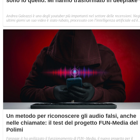
sono io quello. Mi hanno trasformato in deepfake
Andrea Galeazzi è uno degli youtuber più importanti nel settore delle recensioni. Negl
ultimi giorni un suo video è stato rubato, processato con l'intelligenza artificiale ed è
diventato un deepfake che sponsorizza un'applicazione legata al gioco d'azzardo.
Un metodo per riconoscere gli audio falsi, anche
nelle chiamate: il test del progetto FUN-Media del
Polimi
Fanpage.it ha anilizzato il funzionamento di FUN-Media, il nuovo progetto per il