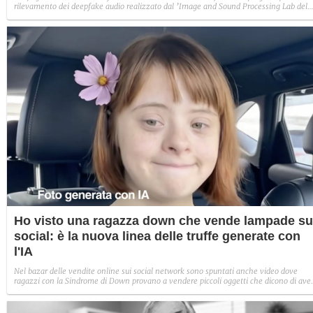
rilevamento dei deepfake audio realizzato dal ’Image and Sound Processing Lab del
Politecnico di Milano. Abbiamo creato un audio fake per capire se effettivamente
veniva riconosciuto come tale.
Ho visto una ragazza down che vende lampade su
social: è la nuova linea delle truffe generate con
l'IA
Nel bazar delle vendite online sui social network sono spuntati anche video dove
ragazzi con la Sindrome di Down provano a vendere piccoli oggetti che dicono di ave
costruito con le loro mani. Nello specifico parliamo di una lampada da tavolo. Nel
profilo non c'è niente di reale.