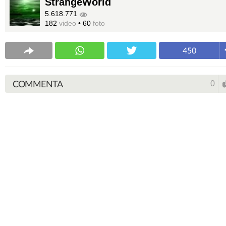
StrangeWorld
5.618.771
182
video
•
60
foto
450
COMMENTA
0