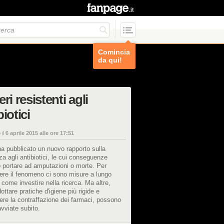
Comincia
da qui!
eri resistenti agli
biotici
 il
6 aprile 2015 alle ore 17:51
a pubblicato un nuovo rapporto sulla
za agli antibiotici, le cui conseguenze
 portare ad amputazioni o morte. Per
ere il fenomeno ci sono misure a lungo
 come investire nella ricerca. Ma altre,
ttare pratiche d'igiene più rigide e
re la contraffazione dei farmaci, possono
vviate subito.