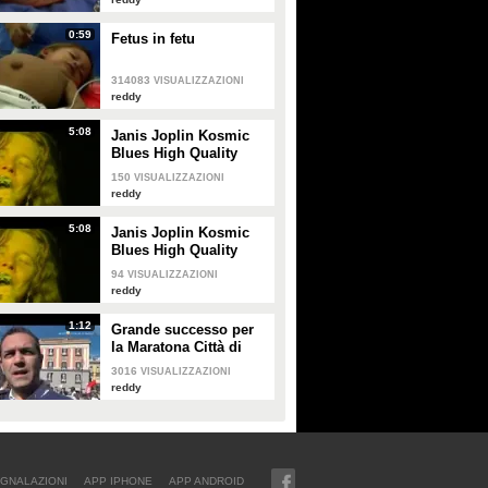
0:59
Fetus in fetu
314083
VISUALIZZAZIONI
reddy
5:08
Janis Joplin Kosmic
Blues High Quality
150
VISUALIZZAZIONI
reddy
5:08
Janis Joplin Kosmic
Blues High Quality
94
VISUALIZZAZIONI
reddy
1:12
Grande successo per
la Maratona Città di
Napoli
3016
VISUALIZZAZIONI
reddy
GNALAZIONI
APP IPHONE
APP ANDROID