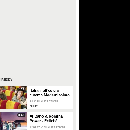
I
REDDY
2:31
Italiani all'estero
cinema Modernissimo
84
VISUALIZZAZIONI
reddy
3:46
Al Bano & Romina
Power - Felicità
(Crocus City Hall,
128237
VISUALIZZAZIONI