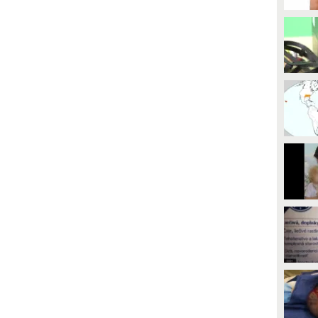
ontaminata sono capaci di
avveniristico impianto solare
idurre la concentrazione di
ibrido al mondo. La struttura è in
ranio radioattivo disciolto e
grado di fornire energia elettrica
rasformalo in un composto
fino a otto ore dopo il tramonto,
tabile. Lo studio su Nature
senza l'ausilio di batterie agli ioni
ommunications.
di litio.