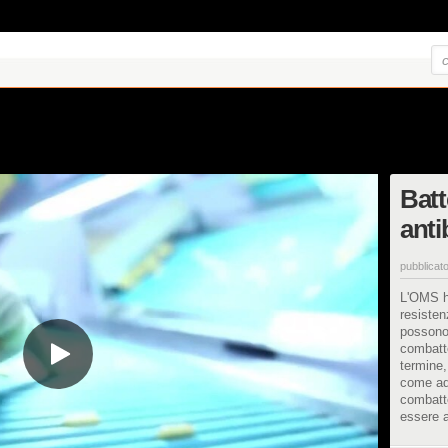
Batt
anti
pubblicato
L'OMS h
resisten
possono
combatt
termine,
come ado
combatte
essere a