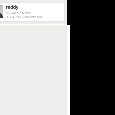
reddy
•
66 video
0 foto
3.384.732 visualizzazioni