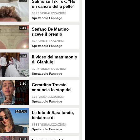
0:57
Salmo su Tik Tok: "Ho
PLAY
PLAY
un cancro della pelle"
e apre al dibattito sulle
9939
VISUALIZZAZIONI
creme solari
13978
• di
Fanpage Town Singoli
204374
• di
Spettacolo Fanpage
Spettacolo Fanpage
2:41
Stefano De Martino
riceve il premio
intitolato al padre
826
VISUALIZZAZIONI
Enrico
Spettacolo Fanpage
0:23
Il video del matrimonio
di Gianluigi
Donnarumma e Alessia
3765
VISUALIZZAZIONI
Elefante
Spettacolo Fanpage
2:30
Gerardina Trovato
annuncia lo stop del
tour per problemi di
178
VISUALIZZAZIONI
salute
Spettacolo Fanpage
10 foto
Le foto di Sara Iurato,
tentatrice di
Temptation Island 2026
6888
VISUALIZZAZIONI
Spettacolo Fanpage
1:58