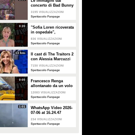
Le immagini dal
concerto di Bad Bunny
a Milano
3195
VISUALIZZAZIONI
Spettacolo Fanpage
0:20
"Sofia Loren ricoverata
in ospedale",
Alessandra Mussolini
836
VISUALIZZAZIONI
smentisce: "È serena e
Spettacolo Fanpage
forte"
13 foto
Il cast di The Traitors 2
con Alessia Marcuzzi
7150
VISUALIZZAZIONI
Spettacolo Fanpage
0:05
Francesco Renga
allontanato da un volo
Ryanair dopo una
12083
VISUALIZZAZIONI
discussione con gli
Spettacolo Fanpage
steward
1:01
WhatsApp Video 2026-
07-06 at 16.24.47
234
VISUALIZZAZIONI
Spettacolo Fanpage