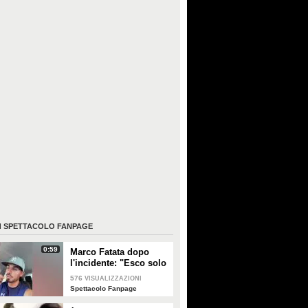
I
SPETTACOLO FANPAGE
0:59
Marco Fatata dopo
l'incidente: "Esco solo
di sera, i primi tempi
576
VISUALIZZAZIONI
non riuscivo a
Spettacolo Fanpage
guardarmi"