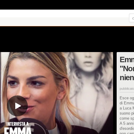
Emm
"Non
nien
pubblicato
Esce og
di Emma
a Luca M
suono pi
come spi
A 5 anni 
d'esord
non camb