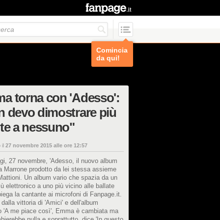
Comincia
da qui!
a torna con 'Adesso':
 devo dimostrare più
te a nessuno"
 il
27 novembre 2015 alle ore 12:57
gi, 27 novembre, 'Adesso, il nuovo album
 Marrone prodotto da lei stessa assieme
attioni. Un album vario che spazia da un
ù elettronico a uno più vicino alle ballate
ega la cantante ai microfoni di Fanpage.it.
dalla vittoria di 'Amici' e dell'album
io 'A me piace così', Emma è cambiata ma
ierebbe nulla e soprattutto, dice 'In questo