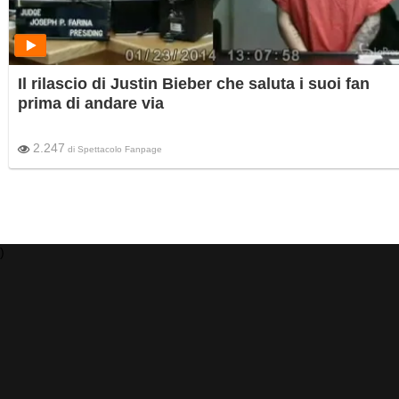
Il rilascio di Justin Bieber che saluta i suoi fan
prima di andare via
2.247
di
Spettacolo Fanpage
)