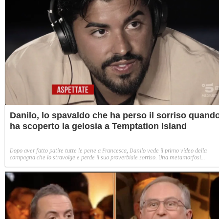
Danilo, lo spavaldo che ha perso il sorriso quand
ha scoperto la gelosia a Temptation Island
Dopo aver fatto patire tutte le pene a Francesca, Danilo vede il primo video della
compagna che lo stravolge e perde il suo proverbiale sorriso. Una metamorfosi
improvvisa che, a suo modo, è simbolo del programma.