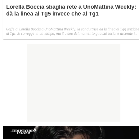
Lorella Boccia sbaglia rete a UnoMattina Weekly:
dà la linea al Tg5 invece che al Tg1
Gaffe di Lorella Boccia a UnoMattina Weekly: la conduttrice dà la linea al Tg5 anzich
al Tg1. Si corregge in un lampo, ma il video del momento gira sui social e accende i
commenti sulla rete.