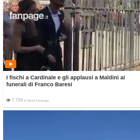
I fischi a Cardinale e gli applausi a Maldini ai
funerali di Franco Baresi
7.759
di
Sport Fanpage