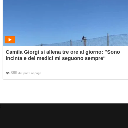
Camila Giorgi si allena tre ore al giorno: "Sono
incinta e dei medici mi seguono sempre"
389
di
Sport Fanpage
)