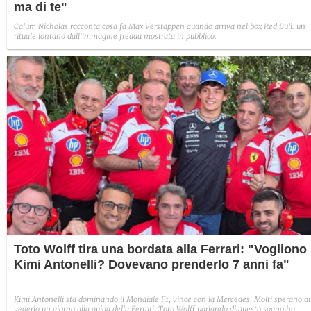
ma di te"
Calum Nicholas racconta cosa fa Max Verstappen quando arriva nel box Red Bull: un
rituale lontano dall'immagine fredda mostrata in pubblico.
Toto Wolff tira una bordata alla Ferrari: "Vogliono
Kimi Antonelli? Dovevano prenderlo 7 anni fa"
Kimi Antonelli sta dominando il Mondiale F1, vince con la Mercedes. Molti sperano di
vederlo un giorno alla guida della Ferrari. Toto Wolff parlando di questo sogno ha