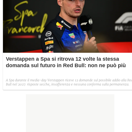
Verstappen a Spa si ritrova 12 volte la stessa
domanda sul futuro in Red Bull: non ne può più
A Spa durante il media-day Verstappen riceve 12 domande sul possibile addio alla Re
Bull nel 2027: risposte secche, insofferenza e nessuna conferma sulla permanenza.