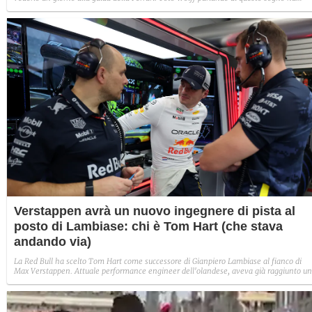
rifilato una stilettata alla Ferrari.
Verstappen avrà un nuovo ingegnere di pista al
posto di Lambiase: chi è Tom Hart (che stava
andando via)
La Red Bull ha scelto Tom Hart come successore di Gianpiero Lambiase al fianco di
Max Verstappen. Attuale performance engineer dell'olandese, aveva già raggiunto un
accordo con la Williams, ora destinato a saltare.