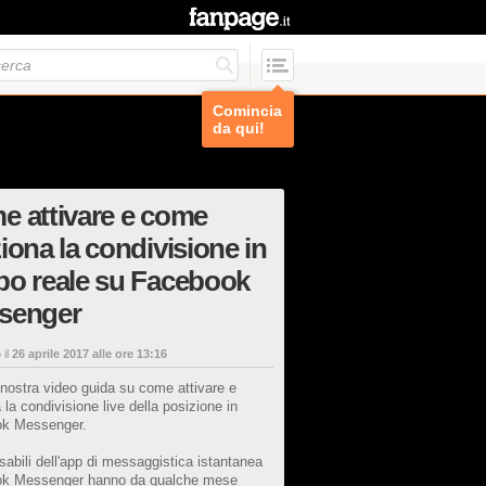
Comincia
da qui!
 attivare e come
iona la condivisione in
po reale su Facebook
senger
 il
26 aprile 2017 alle ore 13:16
nostra video guida su come attivare e
 la condivisione live della posizione in
k Messenger.
sabili dell'app di messaggistica istantanea
k Messenger hanno da qualche mese