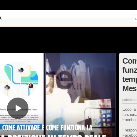
A
Come
funz
tem
Mes
pubblicato
Ecco la 
funziona
Faceboo
I respon
Faceboo