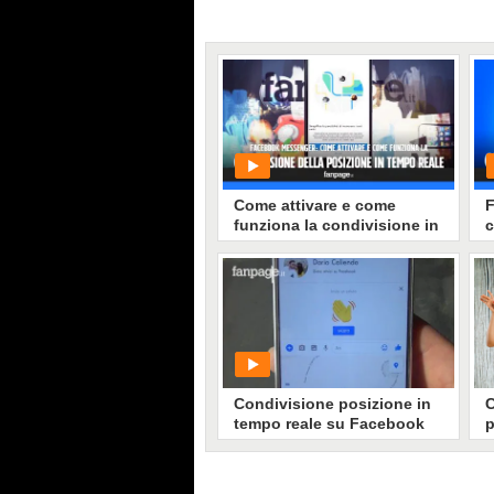
Come attivare e come
F
funziona la condivisione in
c
tempo reale su Facebook
p
Messenger
e
PLAY
35617
• di
Tecnologia Fanpage
Condivisione posizione in
C
tempo reale su Facebook
p
Messenger
t
S