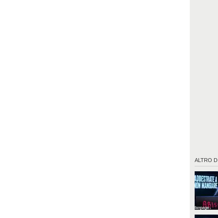
Messenge
utenti, 
tanti gl
possono 
ALTRO D