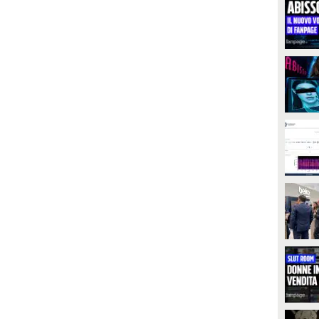
PLAY
ssistente conversazionale basato
ull'IA. La funzione permetterà di
ialogare con l'app per ricevere
74144
• di
Tecnologia Fanpage
uggerimenti su misura e scoprire
n tempo reale statistiche d'ascolto
ersonalizzate, proprio come un
Wrapped"che dura tutto l'anno.