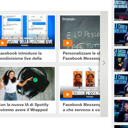
acebook introduce la
Personalizzare le chat in
ondivisione live della
Facebook Messenger
osizione in Messenger:
cco come funziona
PLAY
PLAY
61870
• di
Tecnologia Fanpage
1081
• di
Tecnologia Fanpage
on la nuova IA di Spotify
Facebook Messenger Day:
otremo avere il Wrapped
a che servono e come
utto l'anno: basta fare una
funzionano le “storie” su
domanda
Messenger
potify sta testando un nuovo