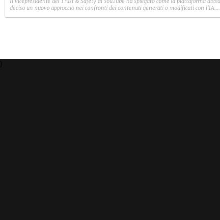
Il vicepresidente del Trust & Safety di YouTube ha spiegato come la piattaforma abbi
deciso un nuovo approccio nei confronti dei contenuti generati o modificati con l'IA.
Nessun bando preventivo, ma i video ripetitivi, manipolatori e che trattano temi
sensibili non saranno più monetizzabili.
)