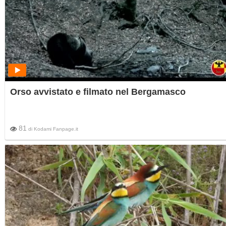
Orso avvistato e filmato nel Bergamasco
81
di
Kodami Fanpage.it