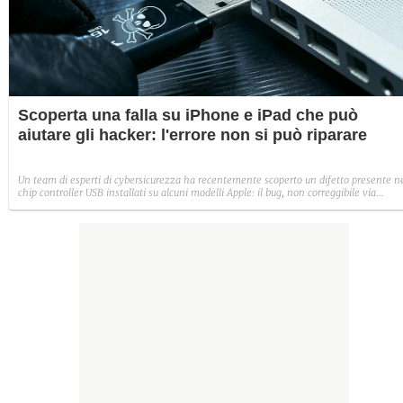
Scoperta una falla su iPhone e iPad che può
aiutare gli hacker: l'errore non si può riparare
Un team di esperti di cybersicurezza ha recentemente scoperto un difetto presente n
chip controller USB installati su alcuni modelli Apple: il bug, non correggibile via
software, permette a un eventuale hacker di violare iPhone e iPad accedendo al
sistema tramite cavo.