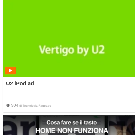
U2 iPod ad
904
di
Tecnologia Fanpage