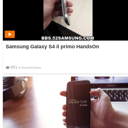
Samsung Galaxy S4 il primo HandsOn
881
di
GioeleSLFierro