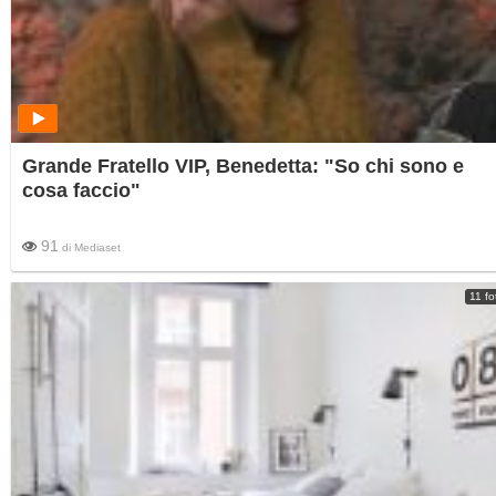
Grande Fratello VIP, Benedetta: "So chi sono e
cosa faccio"
91
di
Mediaset
11 fo