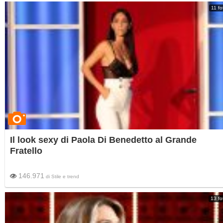
11 fo
Il look sexy di Paola Di Benedetto al Grande
Fratello
146.971
di
Stile e trend
13 fo