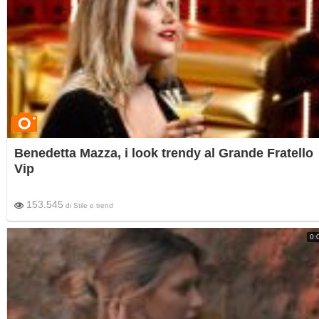
Benedetta Mazza, i look trendy al Grande Fratello
Vip
153.545
di
Stile e trend
0: