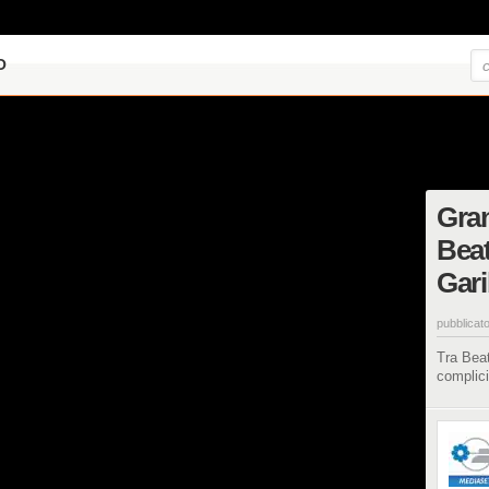
O
Gran
Beat
Gari
pubblicato
Tra Beat
complici