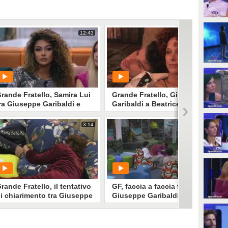
12:43
7:54
rande Fratello, Samira Lui
Grande Fratello, Giuseppe
ra Giuseppe Garibaldi e
Garibaldi a Beatrice Luzzi:
eatrice Luzzi
"Quello che c'era nei tuoi
confronti era vero"
3:14
4:52
PLAY
PLAY
1
• di
Mediaset
1
• di
Mediaset
rande Fratello, il tentativo
GF, faccia a faccia tra
i chiarimento tra Giuseppe
Giuseppe Garibaldi e
aribaldi e Beatrice Luzzi
Beatrice Luzzi