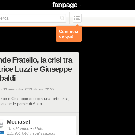
Comincia
da qui!
de Fratello, la crisi tra
rice Luzzi e Giuseppe
baldi
 il
13 novembre 2023 alle ore 22:55
rice e Giuseppe scoppia una forte crisi,
 anche le parole di Anita.
Mediaset
•
10.792 video
0 foto
135.951.048 visualizzazioni