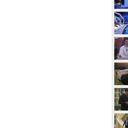
PLAY
PLAY
1
• di
Mediaset
1
• di
Mediaset