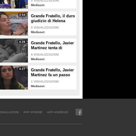
0
VISUALIZZAZIONI
Mediaset
3:54
Grande Fratello, il duro
giudizio di Helena
Prestes su Zeudi Di
0
VISUALIZZAZIONI
Palma e Javier
Mediaset
Martinez
4:26
Grande Fratello, Javier
Martinez tenta di
confortare Zeudi Di
0
VISUALIZZAZIONI
Palma
Mediaset
4:27
Grande Fratello, Javier
Martinez fa un passo
indietro con Zeudi Di
1
VISUALIZZAZIONI
Palma
Mediaset
GNALAZIONI
APP IPHONE
APP ANDROID