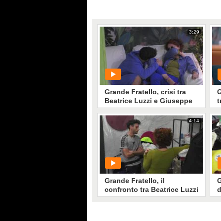
3:29
Grande Fratello, crisi tra
G
Beatrice Luzzi e Giuseppe
t
Garibaldi
B
4:14
PLAY
0
• di
Mediaset
Grande Fratello, il
G
confronto tra Beatrice Luzzi
d
e Giuseppe Garibaldi
G