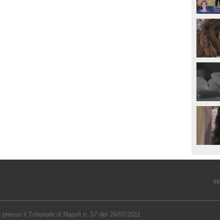
SE
a presso il Tribunale di Napoli n. 57 del 26/07/2011.