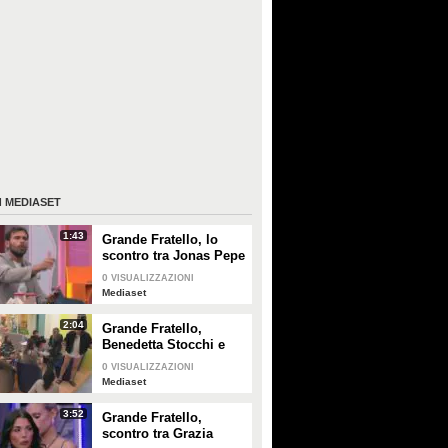
I
MEDIASET
1:43
Grande Fratello, lo
scontro tra Jonas Pepe
e Domenico D'Alterio
0
VISUALIZZAZIONI
Mediaset
2:04
Grande Fratello,
Benedetta Stocchi e
Francesca Carrara:
0
VISUALIZZAZIONI
discussione in camera
Mediaset
da letto
3:52
Grande Fratello,
scontro tra Grazia