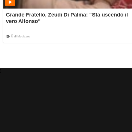
Grande Fratello, Zeudi Di Palma: "Sta uscendo il
vero Alfonso"
0
di
Mediaset
)