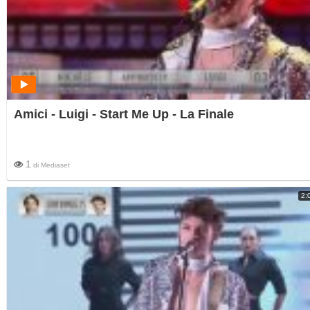
Amici - Luigi - Start Me Up - La Finale
1
di
Mediaset
2: