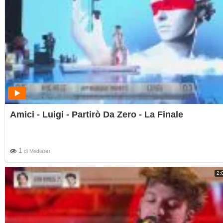
Amici - Luigi - Partirò Da Zero - La Finale
1
di
Mediaset
2: