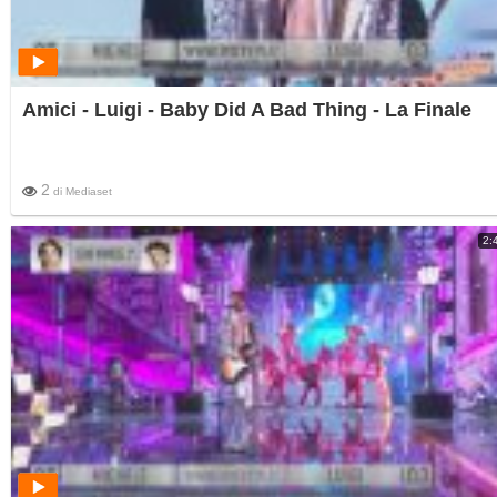
Amici - Luigi - Baby Did A Bad Thing - La Finale
2
di
Mediaset
2: