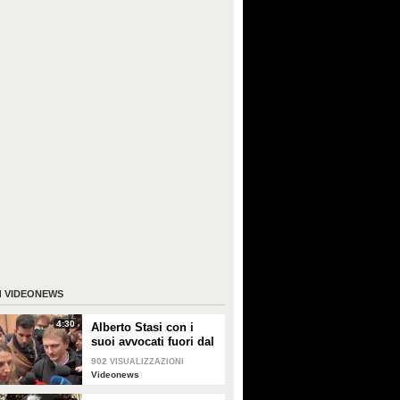
I
VIDEONEWS
4:30
Alberto Stasi con i
suoi avvocati fuori dal
Tribunale: "Abbiate
902
VISUALIZZAZIONI
pazienza"
Videonews