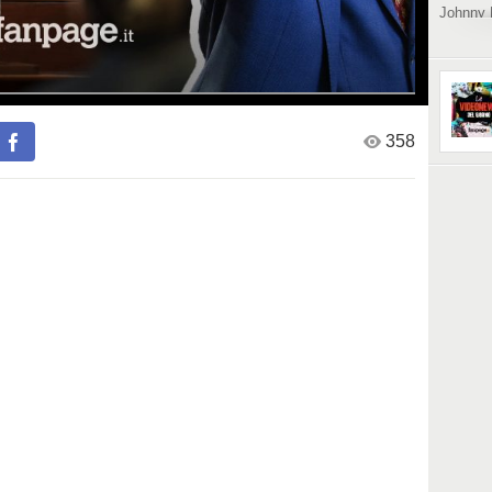
Johnny 
Heard:
https://
moss-tes
depp-e-
358