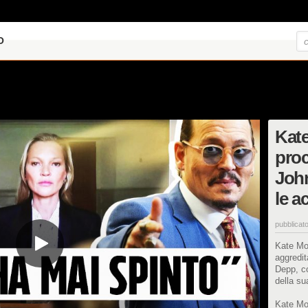
O
Kate
proc
Joh
le a
pubblicato
Kate Mos
aggredit
Depp, c
della su
Kate Mos