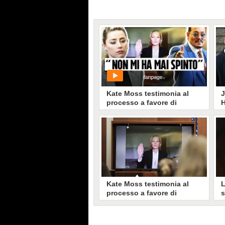
Kate Moss testimonia al
J
processo a favore di
H
Johnny Depp e smentisce
d
le accuse di Amber Heard
t
K
PLAY
p
c
q
357
• di
Videonews
l
t
f
Kate Moss testimonia al
L
s
processo a favore di
s
Johnny Depp e smentisce
"
le accuse di Amber Heard
c
Kate Moss ha dichiarato di non
L