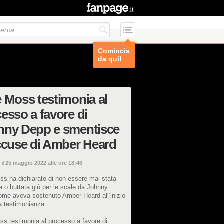
Comincia
da qui!
 Moss testimonia al
esso a favore di
nny Depp e smentisce
ccuse di Amber Heard
 il
25 maggio 2022 alle ore 18:46
s ha dichiarato di non essere mai stata
a o buttata giù per le scale da Johnny
ome aveva sostenuto Amber Heard all’inizio
a testimonianza.
s testimonia al processo a favore di