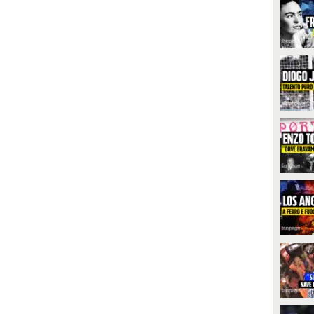
ichiara al processo di aver
Johnny Depp non ha mai guardato
ssistito al momento in cui Johnny
la ex moglie Amber Heard
epp si sarebbe scagliato contro
durante il processo che li vede
'attrice aggredendola con schiaffi
contrapposti.
 pugni.