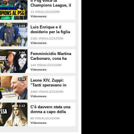
Il Psg vince la
Champions League, il
sogno dell'Inter si
13
VISUALIZZAZIONI
infrange a Monaco di
Videonews
Baviera
3:09
Luis Enrique e il
desiderio per la figlia
Xana nel giorno della
2181
VISUALIZZAZIONI
finale di Champions tra
Videonews
PSG e Inter
3:06
Femminicidio Martina
Carbonaro, cosa ha
fatto Alessio Tucci
144
VISUALIZZAZIONI
dopo averla uccisa [LA
Videonews
RICOSTRUZIONE]
0:58
Leone XIV, Zuppi:
"Tanti speravano in
me? Io mai, prima
2460
VISUALIZZAZIONI
deve vincere lo
Videonews
scudetto il Bologna"
3:12
C’è davvero stata una
donna a capo della
Chiesa cattolica? La
86
VISUALIZZAZIONI
leggenda della
Videonews
Papessa Giovanna