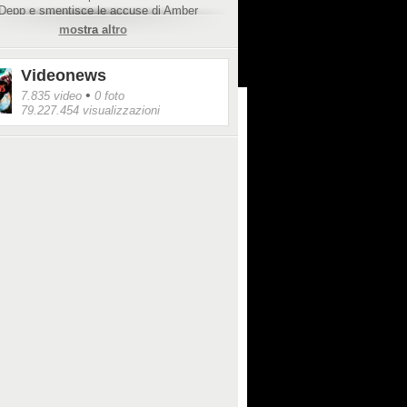
Depp e smentisce le accuse di Amber
mostra altro
www.fanpage.it/spettacolo/personaggi/kate-
timonia-al-processo-a-favore-di-johnny-
smentisce-la-accuse-di-amber-heard/
Videonews
•
7.835 video
0 foto
79.227.454 visualizzazioni