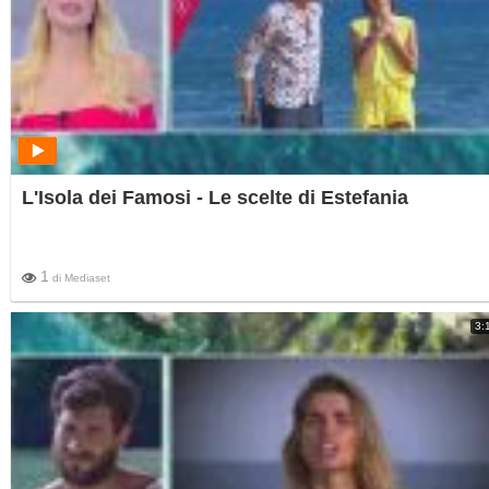
L'Isola dei Famosi - Le scelte di Estefania
1
di
Mediaset
3: