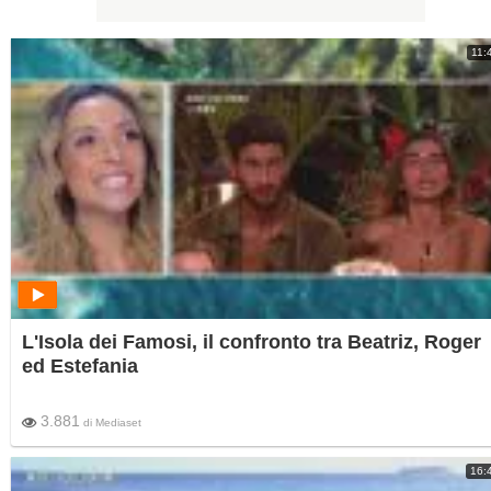
11:
L'Isola dei Famosi, il confronto tra Beatriz, Roger
ed Estefania
3.881
di
Mediaset
16: