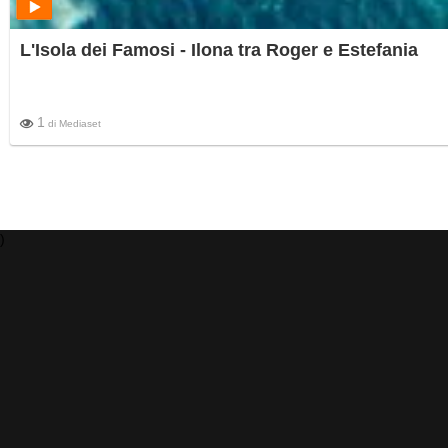
L'Isola dei Famosi - Ilona tra Roger e Estefania
1
di
Mediaset
)