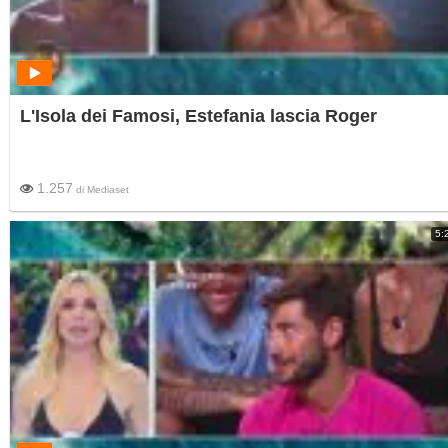
L'Isola dei Famosi, Estefania lascia Roger
1.257
di
Mediaset
5: