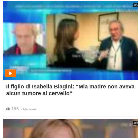
0:
Il figlio di Isabella Biagini: "Mia madre non aveva
alcun tumore al cervello"
195
di
Mediaset
0: