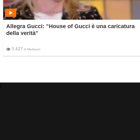
Allegra Gucci: "House of Gucci è una caricatura
della verità"
3.427
di
Mediaset
)