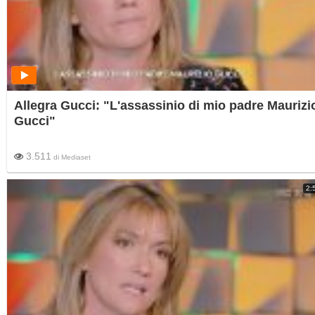
Allegra Gucci: "L'assassinio di mio padre Maurizi
Gucci"
3.511
di
Mediaset
2: