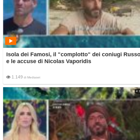
Isola dei Famosi, il "complotto" dei coniugi Russ
e le accuse di Nicolas Vaporidis
1.149
di
Mediaset
4: