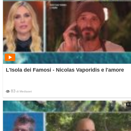
L'Isola dei Famosi - Nicolas Vaporidis e l'amore
83
di
Mediaset
8: