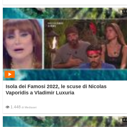
1:
Isola dei Famosi 2022, le scuse di Nicolas
Vaporidis a Vladimir Luxuria
1.448
di
Mediaset
4: