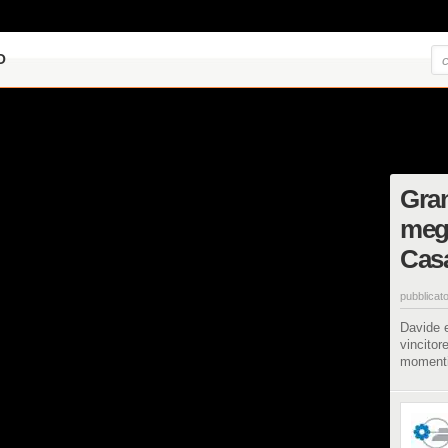
O
Gran
megl
Cas
pubblicato
Davide e
vincitor
momenti