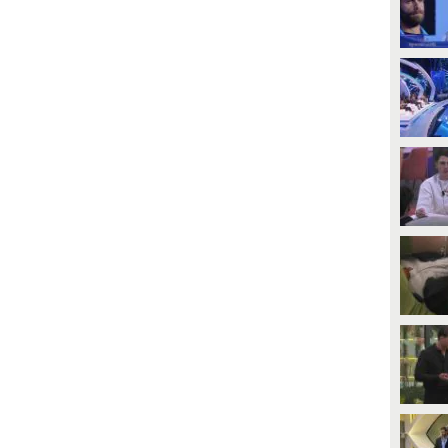
PLAY
PLAY
34
• di
Mediaset
1
• di
Mediaset