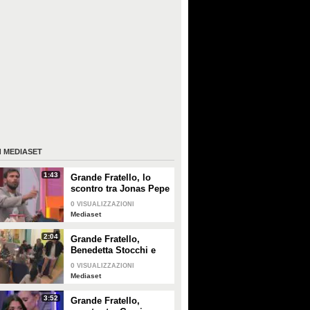
I
MEDIASET
1:43
Grande Fratello, lo
scontro tra Jonas Pepe
e Domenico D'Alterio
0
VISUALIZZAZIONI
Mediaset
2:04
Grande Fratello,
Benedetta Stocchi e
Francesca Carrara:
0
VISUALIZZAZIONI
discussione in camera
Mediaset
da letto
3:52
Grande Fratello,