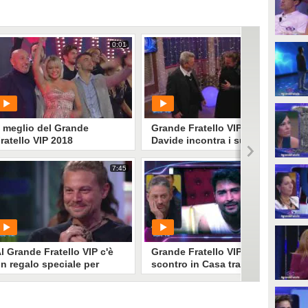
0:01
5:29
l meglio del Grande
Grande Fratello VIP -
ratello VIP 2018
Davide incontra i suoi
genitori
7:45
4:18
PLAY
PLAY
102
• di
Mediaset
19
• di
Mediaset
l Grande Fratello VIP c'è
Grande Fratello VIP - Il duro
n regalo speciale per
scontro in Casa tra Davide
avide
Donadei ed Edoardo
Tavassi