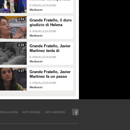
di giovedì 30 gennaio
0
VISUALIZZAZIONI
Mediaset
3:54
Grande Fratello, il duro
giudizio di Helena
Prestes su Zeudi Di
0
VISUALIZZAZIONI
Palma e Javier
Mediaset
Martinez
4:26
Grande Fratello, Javier
Martinez tenta di
confortare Zeudi Di
0
VISUALIZZAZIONI
Palma
Mediaset
4:27
Grande Fratello, Javier
Martinez fa un passo
indietro con Zeudi Di
1
VISUALIZZAZIONI
Palma
Mediaset
GNALAZIONI
APP IPHONE
APP ANDROID