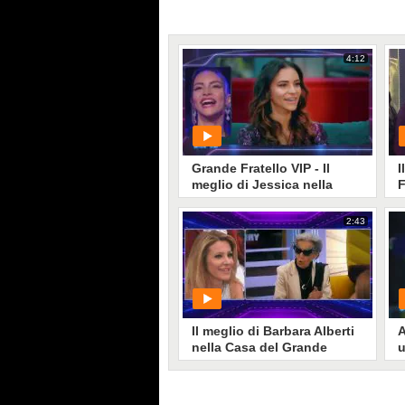
4:12
Grande Fratello VIP - Il
I
meglio di Jessica nella
F
Casa
2:43
PLAY
16
• di
Mediaset
Il meglio di Barbara Alberti
A
nella Casa del Grande
u
Fratello Vip
D