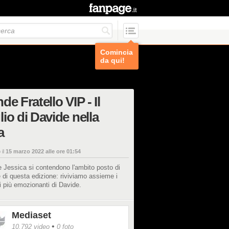
Comincia
da qui!
de Fratello VIP - Il
io di Davide nella
a
 il
15 marzo 2022 alle ore 01:54
 Jessica si contendono l'ambito posto di
e di questa edizione: riviviamo assieme i
 più emozionanti di Davide.
Mediaset
•
10.792 video
0 foto