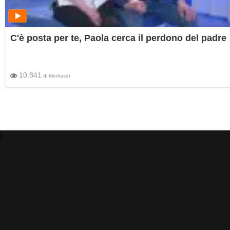
C'è posta per te, Paola cerca il perdono del padre
10.841
di
Mediaset
)