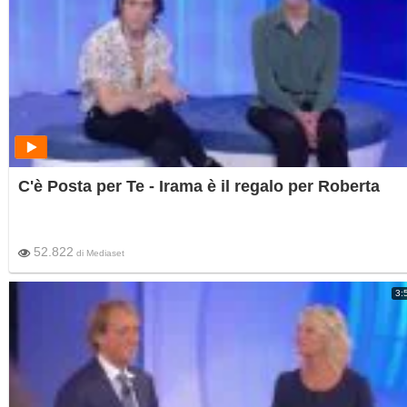
C'è Posta per Te - Irama è il regalo per Roberta
52.822
di
Mediaset
3: