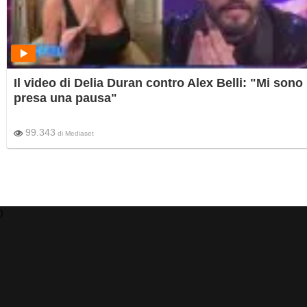
Il video di Delia Duran contro Alex Belli: "Mi sono
presa una pausa"
99.343
di
Mediaset
)