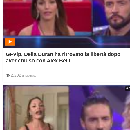
GFVip, Delia Duran ha ritrovato la libertà dopo
aver chiuso con Alex Belli
2.292
di
Mediaset
6: