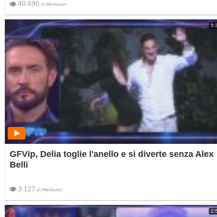
40.690
di
Mediaset
5:
GFVip, Delia toglie l'anello e si diverte senza Alex
Belli
3.127
di
Mediaset
2: