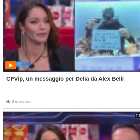
GFVip, un messaggio per Delia da Alex Belli
9
di
Mediaset
7: