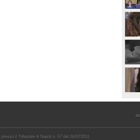
SE
a presso il Tribunale di Napoli n. 57 del 26/07/2011.