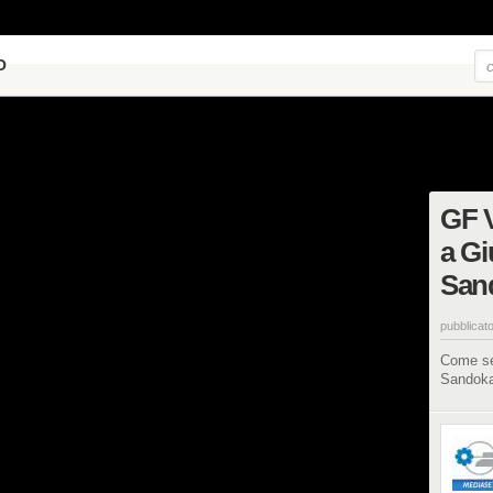
O
GF V
a Gi
San
pubblicato
Come se 
Sandok