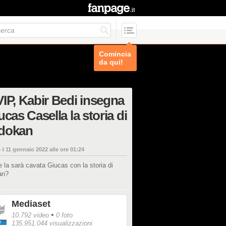
Comincia
da qui!
IP, Kabir Bedi insegna
ucas Casella la storia di
dokan
 il
11 gennaio 2022 alle ore 01:24
la sarà cavata Giucas con la storia di
an?
Mediaset
•
10.792 video
0 foto
135.951.044 visualizzazioni