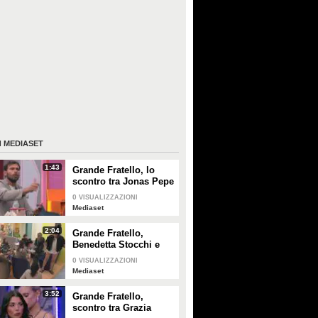
I
MEDIASET
1:43
Grande Fratello, lo
scontro tra Jonas Pepe
e Domenico D'Alterio
0
VISUALIZZAZIONI
Mediaset
2:04
Grande Fratello,
Benedetta Stocchi e
Francesca Carrara:
0
VISUALIZZAZIONI
discussione in camera
Mediaset
da letto
3:52
Grande Fratello,
scontro tra Grazia