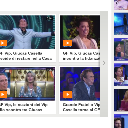
5:04
27:21
F Vip, Giucas Casella
GF Vip, Giucas Casella
ecide di restare nella Casa
incontra la fidanzata Valeria
Perilli
3:32
4:23
PLAY
PLAY
22
• di
Mediaset
4123
• di
Mediaset
F Vip, le reazioni dei Vip
Grande Fratello Vip, Giucas
llo scontro tra Giucas
Casella torna al GF Vip per
asella e Nathaly
il confronto con Attilio
aldonazzo
Romita