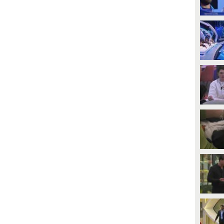
PLAY
PLAY
1876
• di
Mediaset
1
• di
Mediaset