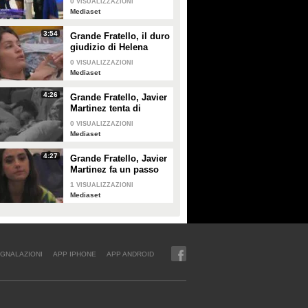
0
VISUALIZZAZIONI
Mediaset
3:54
Grande Fratello, il duro
giudizio di Helena
Prestes su Zeudi Di
0
VISUALIZZAZIONI
Palma e Javier
Mediaset
Martinez
4:26
Grande Fratello, Javier
Martinez tenta di
confortare Zeudi Di
0
VISUALIZZAZIONI
Palma
Mediaset
4:27
Grande Fratello, Javier
Martinez fa un passo
indietro con Zeudi Di
1
VISUALIZZAZIONI
Palma
Mediaset
GNALAZIONI
APP IPHONE
APP ANDROID