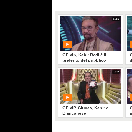
4:46
GF Vip, Kabir Bedi è il
G
preferito del pubblico
d
8:22
PLAY
60
• di
Mediaset
GF VIP, Giucas, Kabir e...
G
Biancaneve
a
C
C