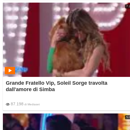
7:
Grande Fratello Vip, Soleil Sorge travolta
dall'amore di Simba
87.198
di
Mediaset
5: