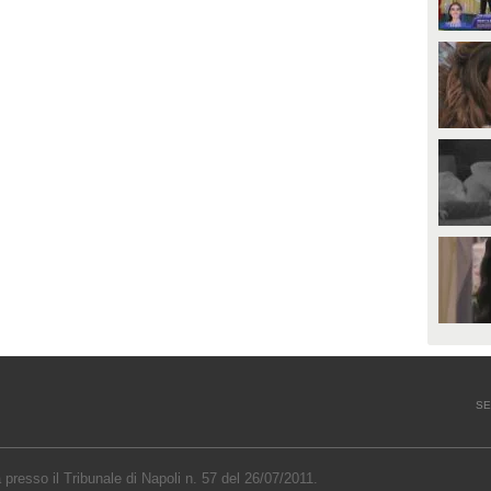
SE
a presso il Tribunale di Napoli n. 57 del 26/07/2011.