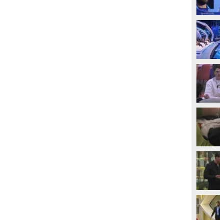
PLAY
PLAY
35020
• di
Mediaset
4522
• di
Spettacolo Fanpage