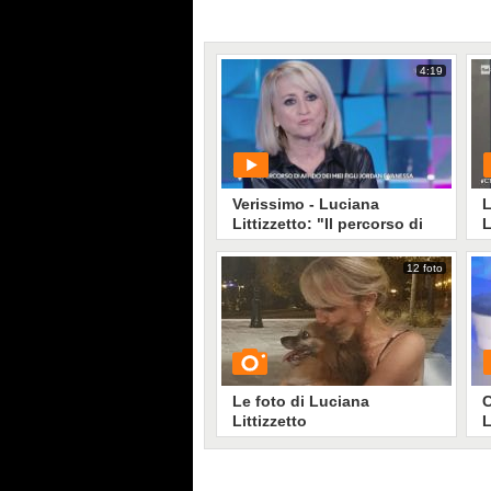
4:19
Verissimo - Luciana
L
Littizzetto: "Il percorso di
L
affido dei miei figli"
12 foto
PLAY
13324
• di
Mediaset
Le foto di Luciana
C
Littizzetto
L