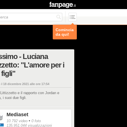
Comincia
da qui!
ssimo - Luciana
izzetto: "L'amore per i
figli"
 il
18 dicembre 2021 alle ore 17:54
Littizzetto e il rapporto con Jordan e
 i suoi due figli.
Mediaset
•
10.792 video
0 foto
135.951.044 visualizzazioni