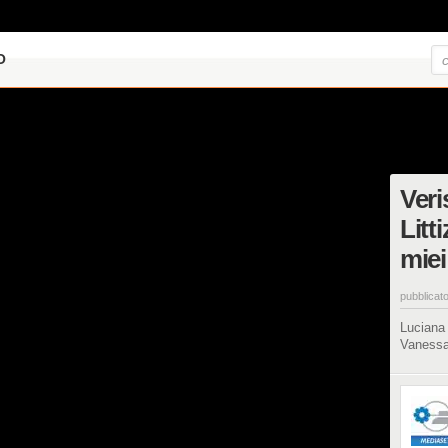
O
Veri
Litt
miei 
pubblicato
Luciana 
Vanessa,