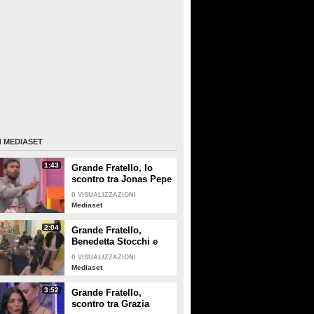
I
MEDIASET
1:43
Grande Fratello, lo
scontro tra Jonas Pepe
e Domenico D'Alterio
0
VISUALIZZAZIONI
Mediaset
2:04
Grande Fratello,
Benedetta Stocchi e
Francesca Carrara:
0
VISUALIZZAZIONI
discussione in camera
Mediaset
da letto
3:52
Grande Fratello,
scontro tra Grazia