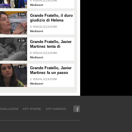
0
VISUALIZZAZIONI
Mediaset
3:54
Grande Fratello, il duro
giudizio di Helena
Prestes su Zeudi Di
0
VISUALIZZAZIONI
Palma e Javier
Mediaset
Martinez
4:26
Grande Fratello, Javier
Martinez tenta di
confortare Zeudi Di
0
VISUALIZZAZIONI
Palma
Mediaset
4:27
Grande Fratello, Javier
Martinez fa un passo
indietro con Zeudi Di
1
VISUALIZZAZIONI
Palma
Mediaset
GNALAZIONI
APP IPHONE
APP ANDROID