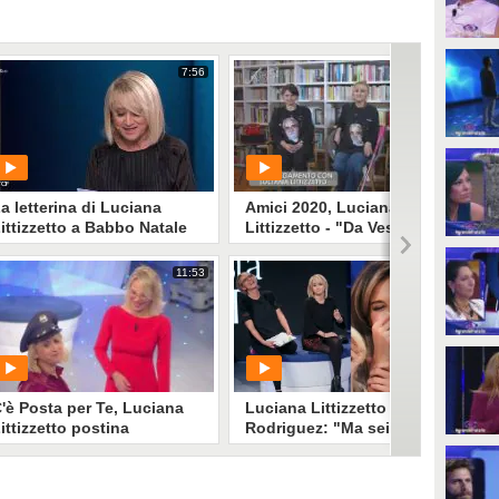
7:56
6:25
a letterina di Luciana
Amici 2020, Luciana
ittizzetto a Babbo Natale
Littizzetto - "Da Vessicchio
a... Timor"
11:53
0:11
PLAY
PLAY
733
• di
Spettacolo Fanpage
1301
• di
Mediaset
'è Posta per Te, Luciana
Luciana Littizzetto a Belén
ittizzetto postina
Rodriguez: "Ma sei ancora
single?"